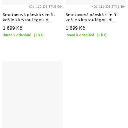
Kód:
110-206-37/38/194
Kód:
111-206-37/38/194
Smetanová pánská slim fit
Smetanová pánská slim fit
košile s krytou légou, dl.
košile s krytou légou, dl.
rukáv na manž. knoflíčky, 110-
rukáv na manž. knoflíčky, 111-
1 699 Kč
1 699 Kč
206
206
Ihned k odeslání
(1 ks)
Ihned k odeslání
(1 ks)