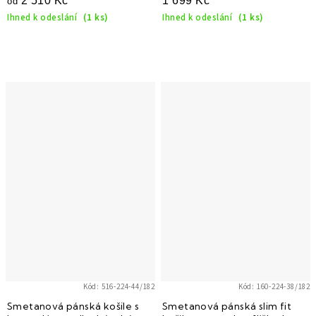
2 510 Kč
1 699 Kč
od
knoflíčky 517-225
Ihned k odeslání
(1 ks)
Ihned k odeslání
(1 ks)
Kód:
516-224-44/182
Kód:
160-224-38/182
Smetanová pánská košile s
Smetanová pánská slim fit