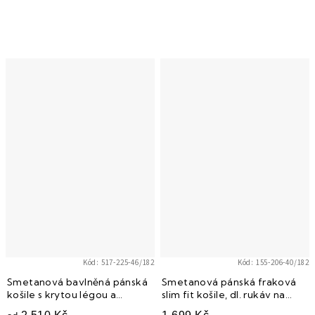
Kód:
517-225-46/182
Kód:
155-206-40/182
Smetanová bavlněná pánská
Smetanová pánská fraková
košile s krytou légou a
slim fit košile, dl. rukáv na
dlouhými rukávy na manž.
manž. knoflíčky, 155-206