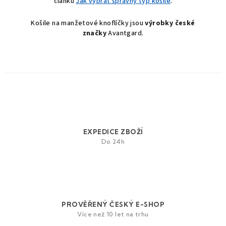
článku
Jak vybrat správný typ košile
.
p
r
Košile na manžetové knoflíčky jsou
výrobky české
v
značky
Avantgard.
k
y
v
ý
p
i
s
u
EXPEDICE ZBOŽÍ
Do 24h
PROVĚŘENÝ ČESKÝ E-SHOP
Více než 10 let na trhu