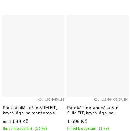
Kód:
160-1-45/182
Kód:
111-164-37/38/194
Pánská bílá košile SLIM FIT,
Pánská smetanová košile
krytá léga, na manžetové
SLIM FIT, krytá léga, na
knoflíčky 160-1
manžetové knoflíčky 111-164
1 689 Kč
1 699 Kč
od
Ihned k odeslání
(10 ks)
Ihned k odeslání
(1 ks)