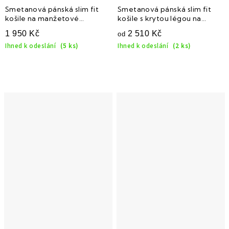
Smetanová pánská slim fit
Smetanová pánská slim fit
košile na manžetové
košile s krytou légou na
knoflíčky s krytou légou 160-
manžetové knoflíčky 133-225
1 950 Kč
2 510 Kč
od
226
Ihned k odeslání
(5 ks)
Ihned k odeslání
(2 ks)