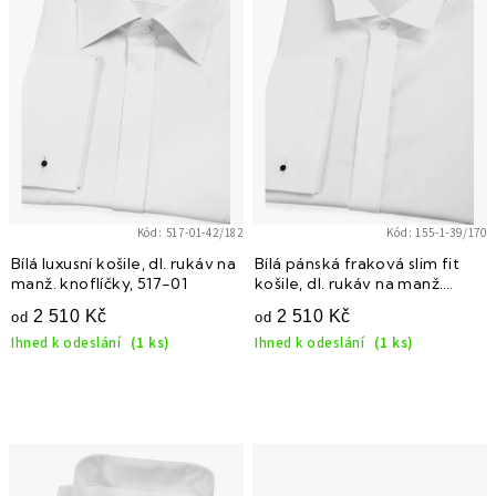
i
s
p
r
o
d
u
k
Kód:
517-01-42/182
Kód:
155-1-39/170
t
Bílá luxusní košile, dl. rukáv na
Bílá pánská fraková slim fit
manž. knoflíčky, 517-01
košile, dl. rukáv na manž.
ů
knoflíčky, 155-1 V1
2 510 Kč
2 510 Kč
od
od
Ihned k odeslání
(1 ks)
Ihned k odeslání
(1 ks)