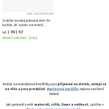
Kód:
122-1505-41/188
Světle modrá pánská slim fit
košile, dl. rukáv na manž.
knoflíčky, 122-1505
1 891 Kč
od
Ihned k odeslání
(1 ks)
O
v
l
á
Košile na manžetové knoflíčky
jsou
příjemné na dotek, nelepí se
na tělo a jsou prodyšné
.
Manžetové knoflíčky
nejsou součástí
d
balení.
a
c
Jak správně zvolit
materiál, střih, límec a velikost
,
zjistíte v
í