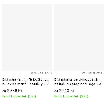
Kód:
122-1-38/170
Kód:
105-01-39/182
Bílá pánská slim fit košile, dl.
Bílá pánská smokingová slim
rukáv na manž. knoflíčky, 122-
fit košile s propínací légou, dl.
1
rukáv na manž. knoflíčky, 105-
2 386 Kč
2 510 Kč
od
od
01
Ihned k odeslání
(1 ks)
Ihned k odeslání
(2 ks)