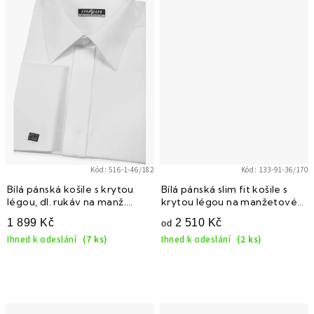
Kód:
516-1-46/182
Kód:
133-91-36/170
Bílá pánská košile s krytou
Bílá pánská slim fit košile s
légou, dl. rukáv na manž.
krytou légou na manžetové
knoflíčky
knoflíčky 133-91
1 899 Kč
2 510 Kč
od
Ihned k odeslání
(7 ks)
Ihned k odeslání
(2 ks)