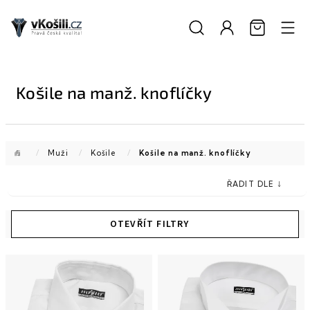
Přejít
na
obsah
Košile na manž. knoflíčky
Domů
/
Muži
/
Košile
/
Košile na manž. knoflíčky
V
ý
p