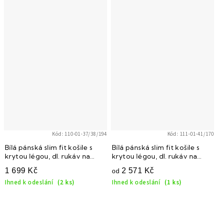
Kód:
110-01-37/38/194
Kód:
111-01-41/170
Bílá pánská slim fit košile s
Bílá pánská slim fit košile s
krytou légou, dl. rukáv na
krytou légou, dl. rukáv na
manž. knoflíčky, 110-01
manž. knoflíčky, 111-01
1 699 Kč
2 571 Kč
od
Ihned k odeslání
(2 ks)
Ihned k odeslání
(1 ks)