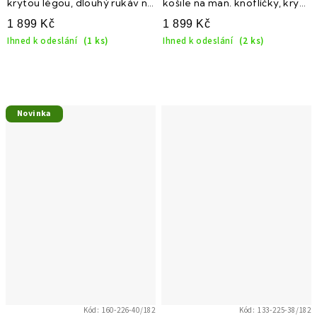
krytou légou, dlouhý rukáv na
košile na man. knoflíčky, krytá
manž. knoflíčky, 516-224
léga, 160-224
1 899 Kč
1 899 Kč
Ihned k odeslání
(1 ks)
Ihned k odeslání
(2 ks)
Novinka
Kód:
160-226-40/182
Kód:
133-225-38/182