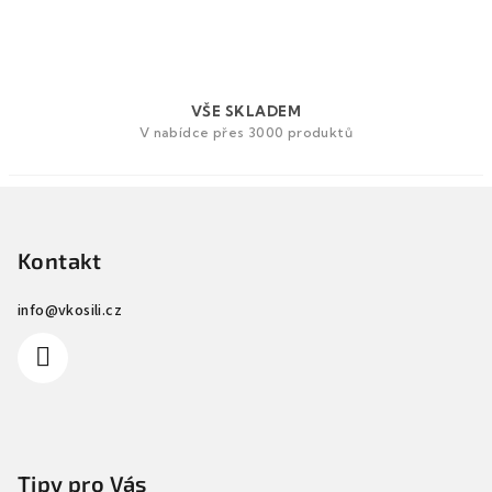
VŠE SKLADEM
V nabídce přes 3000 produktů
Z
á
p
Kontakt
a
info
@
vkosili.cz
t
í
Tipy pro Vás