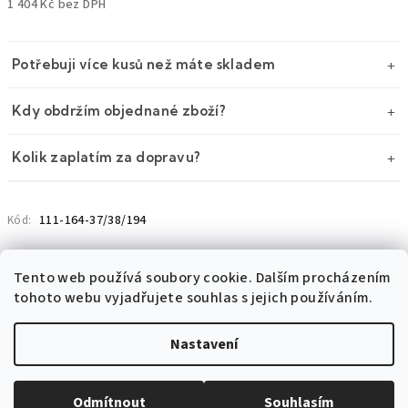
1 404 Kč bez DPH
Měrná
cena:
Potřebuji více kusů než máte skladem
Kdy obdržím objednané zboží?
Kolik zaplatím za dopravu?
111-164-37/38/194
Kód:
Tento web používá soubory cookie. Dalším procházením
tohoto webu vyjadřujete souhlas s jejich používáním.
VARIANTY
POPIS
DISKUZE
Nastavení
Velikost: 37/38/194
Ihned k odeslání
(1 ks)
Odmítnout
Souhlasím