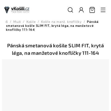
Přejít
na
obsah
/
Muži
/
Košile
/
Košile na manž. knoflíčky
/
Pánská
Domů
smetanová košile SLIM FIT, krytá léga, na manžetové
knoflíčky 111-164
Pánská smetanová košile SLIM FIT, krytá
léga, na manžetové knoflíčky 111-164