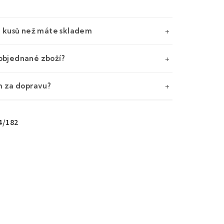
e kusů než máte skladem
objednané zboží?
m za dopravu?
4/182