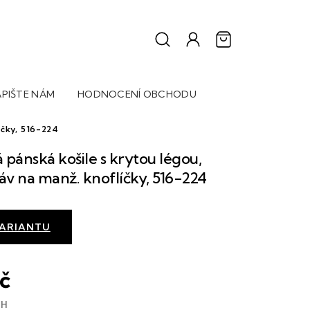
PIŠTE NÁM
HODNOCENÍ OBCHODU
íčky, 516-224
pánská košile s krytou légou,
áv na manž. knoflíčky, 516-224
VARIANTU
Kč
PH