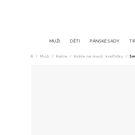
Přejít
na
obsah
MUŽI
DĚTI
PÁNSKÉ SADY
TI
/
Muži
/
Košile
/
Košile na manž. knoflíčky
/
Sm
Domů