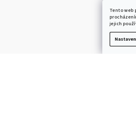
Tento web p
procházení
jejich použ
Nastaven