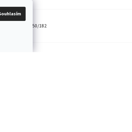
.2026
Souhlasím
)
516-224-50/182
.2026
)
516-224-43/194
.2026
)
516-224-44/194
.2026
)
516-224-45/194