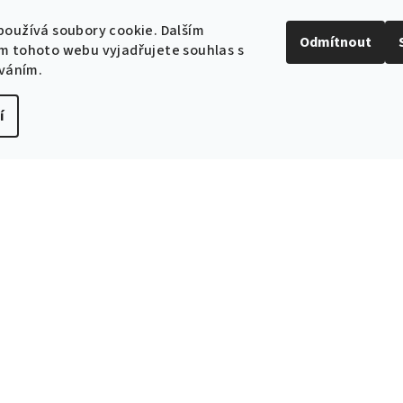
Může být u Vás už
11.8
oužívá soubory cookie. Dalším
Odmítnout
Velikost: 50/182
m tohoto webu vyjadřujete souhlas s
íváním.
Ihned k odeslání
(2 ks
Může být u Vás už
11.8
í
Velikost: 43/194
Ihned k odeslání
(2 ks
Může být u Vás už
11.8
Velikost: 44/194
Ihned k odeslání
(3 ks
Může být u Vás už
11.8
Velikost: 45/194
Ihned k odeslání
(1 ks