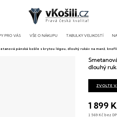
PY PRO VÁS
VŠE O NÁKUPU
TABULKY VELIKOSTÍ
NA
etanová pánská košile s krytou légou, dlouhý rukáv na manž. knofl
Smetanová 
dlouhý ruk
ZVOLTE 
1 899 
1 569 Kč bez D