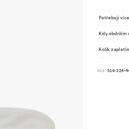
Měrná
cena:
Potřebuji víc
Kdy obdržím 
Kolik zaplatí
516-224-4
Kód: