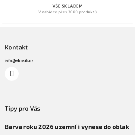
u
VŠE SKLADEM
V nabídce přes 3000 produktů
Z
á
p
Kontakt
a
info
@
vkosili.cz
t
í
Tipy pro Vás
Barva roku 2026 uzemní i vynese do oblak