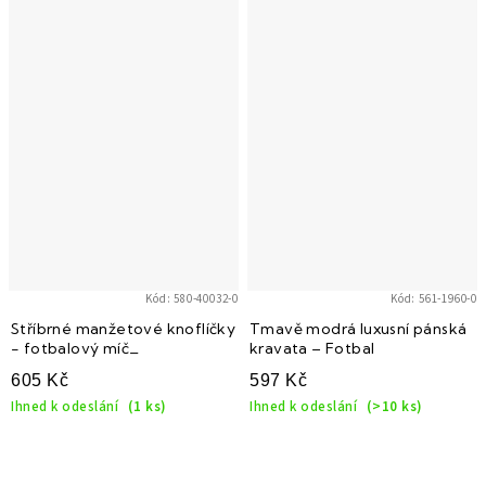
Kód:
580-40032-0
Kód:
561-1960-0
Stříbrné manžetové knoflíčky
Tmavě modrá luxusní pánská
- fotbalový míč_
kravata – Fotbal
605 Kč
597 Kč
Ihned k odeslání
(1 ks)
Ihned k odeslání
(>10 ks)