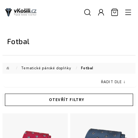
Přejít
na
obsah
Fotbal
Domů
/
Tematické pánské doplňky
/
Fotbal
V
ý
p