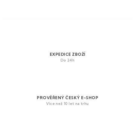
O
v
l
á
d
a
EXPEDICE ZBOŽÍ
c
Do 24h
í
p
r
v
k
y
PROVĚŘENÝ ČESKÝ E-SHOP
v
Více než 10 let na trhu
ý
p
i
s