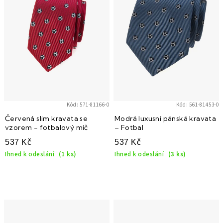
i
s
p
r
o
d
u
k
Kód:
571-81166-0
Kód:
561-81453-0
t
Červená slim kravata se
Modrá luxusní pánská kravata
vzorem - fotbalový míč
– Fotbal
ů
537 Kč
537 Kč
Ihned k odeslání
(1 ks)
Ihned k odeslání
(3 ks)