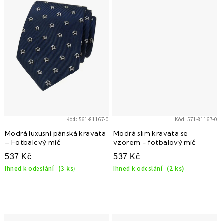
Kód:
561-81167-0
Kód:
571-81167-0
Modrá luxusní pánská kravata
Modrá slim kravata se
– Fotbalový míč
vzorem - fotbalový míč
537 Kč
537 Kč
Ihned k odeslání
(3 ks)
Ihned k odeslání
(2 ks)