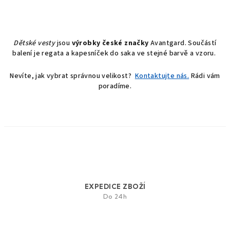
O
v
l
á
Dětské vesty
jsou
výrobky české značky
Avantgard. Součástí
balení je regata a kapesníček do saka ve stejné barvě a vzoru.
d
a
Nevíte, jak vybrat správnou velikost?
Kontaktujte nás.
Rádi vám
c
poradíme.
í
p
r
v
k
y
v
ý
p
EXPEDICE ZBOŽÍ
i
Do 24h
s
u