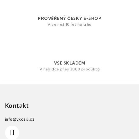
PROVĚŘENÝ ČESKÝ E-SHOP
Více než 10 let na trhu
VŠE SKLADEM
V nabídce přes 3000 produktů
Z
á
p
Kontakt
a
info
@
vkosili.cz
t
í