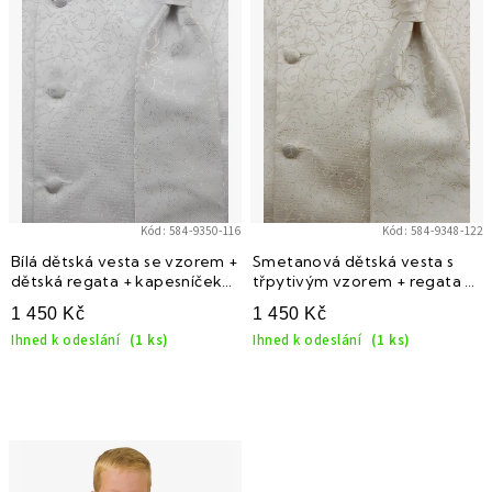
i
s
p
r
o
d
u
k
Kód:
584-9350-116
Kód:
584-9348-122
t
Bílá dětská vesta se vzorem +
Smetanová dětská vesta s
dětská regata + kapesníček
třpytivým vzorem + regata +
ů
do saka
kapesníček do saka
1 450 Kč
1 450 Kč
Ihned k odeslání
(1 ks)
Ihned k odeslání
(1 ks)