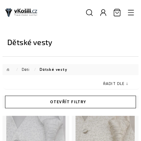
Přejít
na
obsah
Dětské vesty
Domů
/
Děti
/
Dětské vesty
V
ý
p