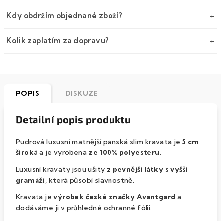
Kdy obdržím objednané zboží?
Kolik zaplatím za dopravu?
POPIS
DISKUZE
Detailní popis produktu
Pudrová luxusní matnější pánská slim kravata je
5 cm
široká
a je vyrobena
ze 100% polyesteru
.
Luxusní kravaty
jsou ušity
z pevnější látky s vyšší
gramáží
, která působí slavnostně.
Kravata je
výrobek české značky
Avantgard
a
dodáváme ji v průhledné ochranné fólii.