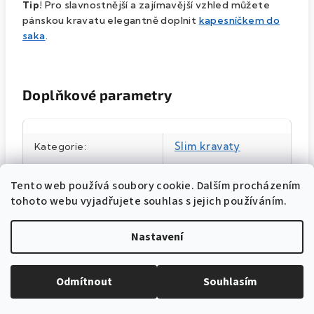
Tip!
Pro slavnostnější a zajímavější vzhled můžete
pánskou kravatu elegantně doplnit
kapesníčkem do
saka
.
Doplňkové parametry
Slim kravaty
Kategorie
:
Růžová
Barva produktu
:
Tento web používá soubory cookie. Dalším procházením
57199500
tohoto webu vyjadřujete souhlas s jejich používáním.
Katalogové číslo
:
šířka 5 cm
Velikost
:
Nastavení
100% polyester
Materiál
:
Pudrová MAT
Barva
:
Odmítnout
Souhlasím