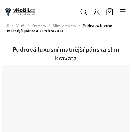
Přejít
na
obsah
/
Muži
/
Kravaty
/
Slim kravaty
/
Pudrová luxusní
Domů
matnější pánská slim kravata
Pudrová luxusní matnější pánská slim
kravata