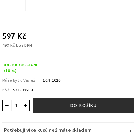
597 Kč
493 Kč bez DPH
Měrná
cena:
IHNED K ODESLÁNÍ
(10 ks)
10.8.2026
Může být u Vás už
571-9950-0
Kód:
−
+
DO KOŠÍKU
Potřebuji více kusů než máte skladem