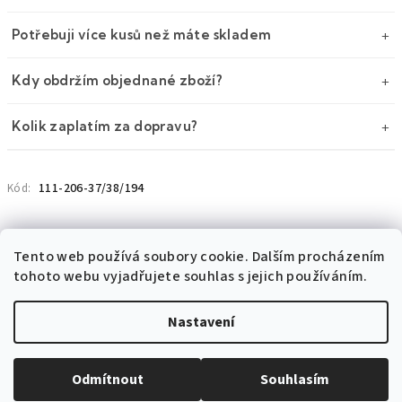
cena:
Potřebuji více kusů než máte skladem
Kdy obdržím objednané zboží?
Kolik zaplatím za dopravu?
111-206-37/38/194
Kód:
Tento web používá soubory cookie. Dalším procházením
tohoto webu vyjadřujete souhlas s jejich používáním.
VARIANTY
POPIS
DISKUZE
Nastavení
Velikost: 37/38/194
Ihned k odeslání
(1 ks)
Odmítnout
Souhlasím
−
+
1 699 Kč