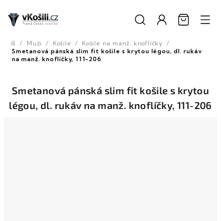
Přejít
na
obsah
/
Muži
/
Košile
/
Košile na manž. knoflíčky
/
Domů
Smetanová pánská slim fit košile s krytou légou, dl. rukáv
na manž. knoflíčky, 111-206
Smetanová pánská slim fit košile s krytou
légou, dl. rukáv na manž. knoflíčky, 111-206