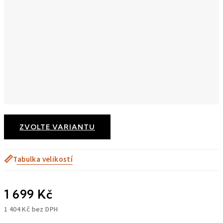
ZVOLTE VARIANTU
📏
Tabulka velikostí
1 699 Kč
1 404 Kč bez DPH
Měrná