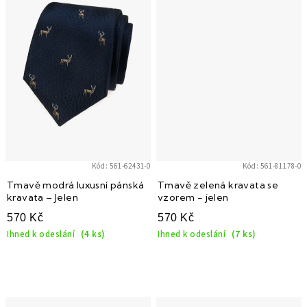
Kód:
561-62431-0
Kód:
561-81178-0
Tmavě modrá luxusní pánská
Tmavě zelená kravata se
kravata – Jelen
vzorem - jelen
570 Kč
570 Kč
Ihned k odeslání
(4 ks)
Ihned k odeslání
(7 ks)