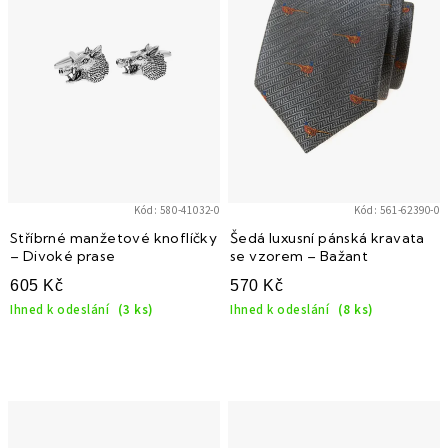
i
s
p
r
o
d
u
k
Kód:
580-41032-0
Kód:
561-62390-0
t
Stříbrné manžetové knoflíčky
Šedá luxusní pánská kravata
– Divoké prase
se vzorem – Bažant
ů
605 Kč
570 Kč
Ihned k odeslání
(3 ks)
Ihned k odeslání
(8 ks)