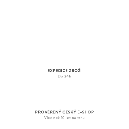
O
v
l
á
d
a
EXPEDICE ZBOŽÍ
c
Do 24h
í
p
r
v
k
y
PROVĚŘENÝ ČESKÝ E-SHOP
v
Více než 10 let na trhu
ý