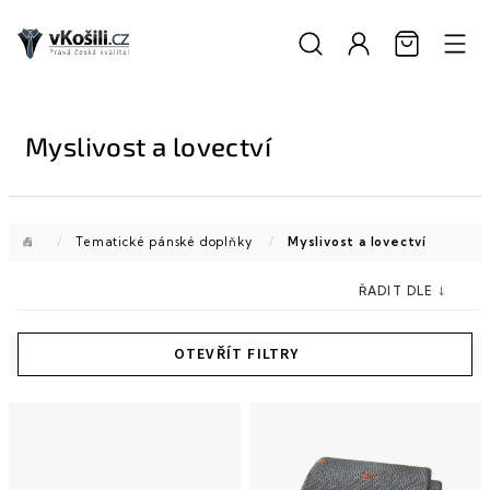
Přejít
na
obsah
Myslivost a lovectví
Domů
/
Tematické pánské doplňky
/
Myslivost a lovectví
V
ý
p