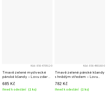
Kód:
856-470912-0
Kód:
856-490160-0
Tmavě zelené myslivecké
Tmavě zelené pánské kšandy
pánské kšandy – Lovu zdar s
s hnědým středem – Lovu
béžovým středem
Zdar
685 Kč
782 Kč
Ihned k odeslání
(2 ks)
Ihned k odeslání
(2 ks)