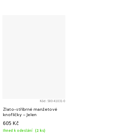
Kód:
580-41031-0
Zlato-stříbrné manžetové
knoflíčky – Jelen
605 Kč
Ihned k odeslání
(2 ks)