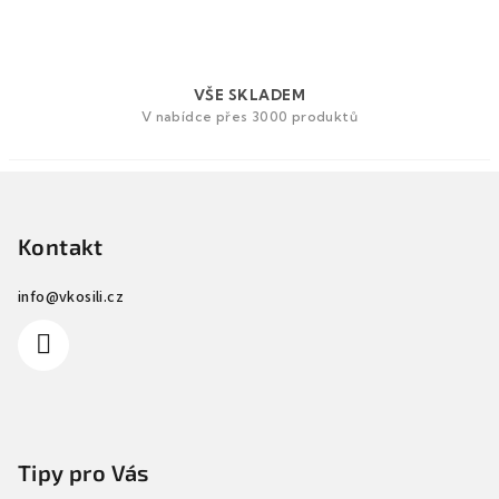
p
i
s
u
VŠE SKLADEM
V nabídce přes 3000 produktů
Z
á
p
Kontakt
a
info
@
vkosili.cz
t
í
Tipy pro Vás