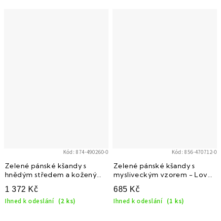
Kód:
874-490260-0
Kód:
856-470712-0
Zelené pánské kšandy s
Zelené pánské kšandy s
hnědým středem a koženými
mysliveckým vzorem - Lovu
poutky
zdar s béžovým středem
1 372 Kč
685 Kč
(bažant)
Ihned k odeslání
(2 ks)
Ihned k odeslání
(1 ks)