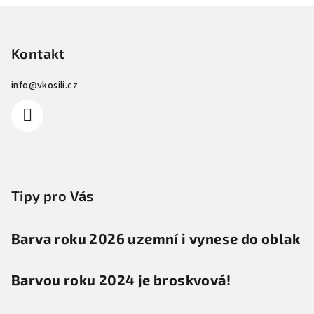
Z
á
p
Kontakt
a
info
@
vkosili.cz
t
í
Tipy pro Vás
Barva roku 2026 uzemní i vynese do oblak
Barvou roku 2024 je broskvová!