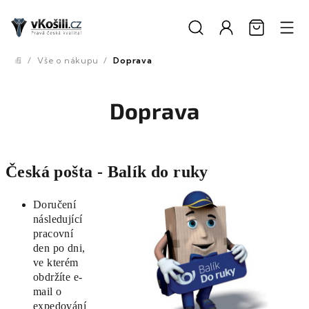
Přejít
na
obsah
/
Vše o nákupu
/
Doprava
Domů
Doprava
Česká pošta - Balík do ruky
Doručení
následující
pracovní
den po dni,
ve kterém
obdržíte e-
mail o
expedování