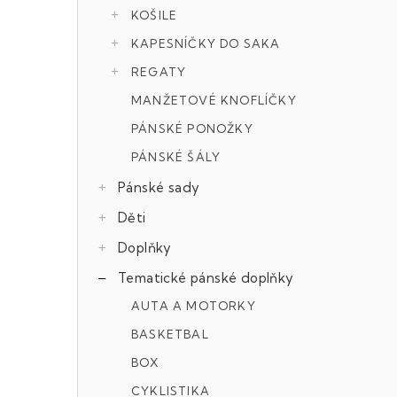
r
KOŠILE
a
KAPESNÍČKY DO SAKA
REGATY
n
MANŽETOVÉ KNOFLÍČKY
n
PÁNSKÉ PONOŽKY
í
PÁNSKÉ ŠÁLY
p
Pánské sady
a
Děti
n
Doplňky
e
Tematické pánské doplňky
AUTA A MOTORKY
l
BASKETBAL
BOX
CYKLISTIKA