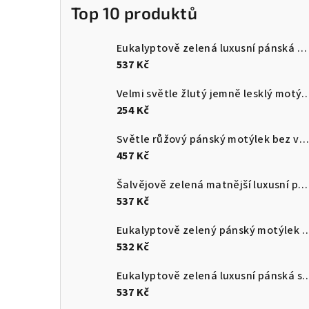
Top 10 produktů
Eukalyptově zelená luxusní pánská kravata s proužkovanou strukturou
537 Kč
Velmi světle žlutý jemně lesk
254 Kč
Světle růžový pánský motýlek bez vzoru + kapesníček do saka
457 Kč
Šalvějově zelená matnější luxusní pánská slim kravata
537 Kč
Eukalyptově zelený pánský motýlek + kape
532 Kč
Eukalyptově zelená luxusní pánská slim kravata s p
537 Kč