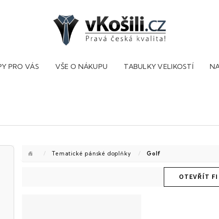
PY PRO VÁS
VŠE O NÁKUPU
TABULKY VELIKOSTÍ
NA
Domů
/
Tematické pánské doplňky
/
Golf
OTEVŘÍT FI
V