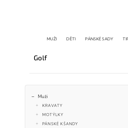
Přejít
na
obsah
MUŽI
DĚTI
PÁNSKÉ SADY
TI
Golf
P
Přeskočit
Muži
o
kategorie
KRAVATY
s
MOTÝLKY
t
PÁNSKÉ KŠANDY