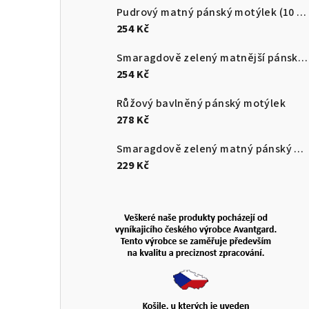
Pudrový matný pánský motýlek (10 cm)
254 Kč
Smaragdově zelený matnější pánský motýlek
254 Kč
Růžový bavlněný pánský motýlek
278 Kč
Smaragdově zelený matný pánský motýlek
229 Kč