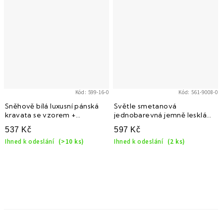
Kód:
599-16-0
Kód:
561-9008-0
Sněhově bílá luxusní pánská
Světle smetanová
kravata se vzorem +
jednobarevná jemně lesklá
kapesníček do saka
luxusní kravata
537 Kč
597 Kč
Ihned k odeslání
(>10 ks)
Ihned k odeslání
(2 ks)
O
v