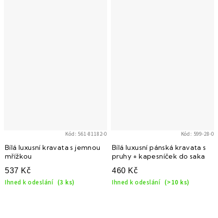
Kód:
561-81182-0
Kód:
599-28-0
Bílá luxusní kravata s jemnou
Bílá luxusní pánská kravata s
mřížkou
pruhy + kapesníček do saka
537 Kč
460 Kč
Ihned k odeslání
(3 ks)
Ihned k odeslání
(>10 ks)