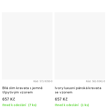
Kód:
571-9350-0
Kód:
561-9341-0
Bílá slim kravata s jemně
Ivory luxusní pánská kravata
třpytivým vzorem
se vzorem
657 Kč
657 Kč
Ihned k odeslání
(7 ks)
Ihned k odeslání
(1 ks)