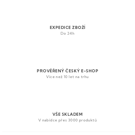
l
á
d
a
EXPEDICE ZBOŽÍ
c
Do 24h
í
p
r
v
k
y
PROVĚŘENÝ ČESKÝ E-SHOP
v
Více než 10 let na trhu
ý
p
i
s
u
VŠE SKLADEM
V nabídce přes 3000 produktů