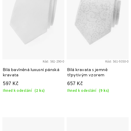
i
s
p
r
o
d
u
k
Kód:
561-290-0
Kód:
561-9350-0
t
Bílá bavlněná luxusní pánská
Bílá kravata s jemně
kravata
třpytivým vzorem
ů
597 Kč
657 Kč
Ihned k odeslání
(2 ks)
Ihned k odeslání
(9 ks)