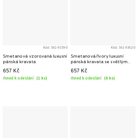
Kód:
561-9339-0
Kód:
561-9362-0
Smetanová vzorovaná luxusní
Smetanová/Ivory luxusní
pánská kravata
pánská kravata se světlým
vzorem
657 Kč
657 Kč
Ihned k odeslání
(1 ks)
Ihned k odeslání
(6 ks)