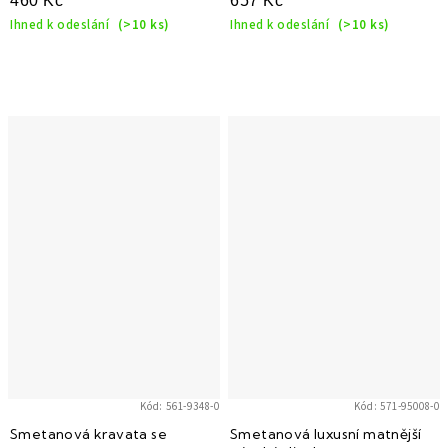
460 Kč
657 Kč
Ihned k odeslání
(>10 ks)
Ihned k odeslání
(>10 ks)
Kód:
561-9348-0
Kód:
571-95008-0
Smetanová kravata se
Smetanová luxusní matnější