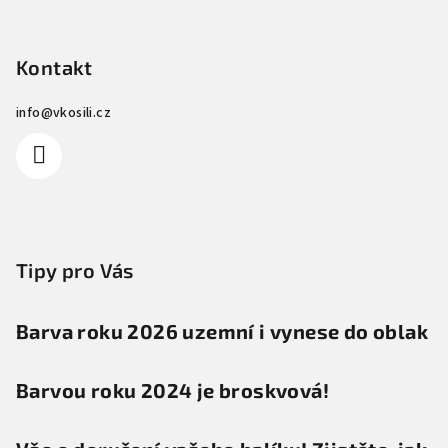
Z
á
p
Kontakt
a
info
@
vkosili.cz
t
í
Tipy pro Vás
Barva roku 2026 uzemní i vynese do oblak
Barvou roku 2024 je broskvová!