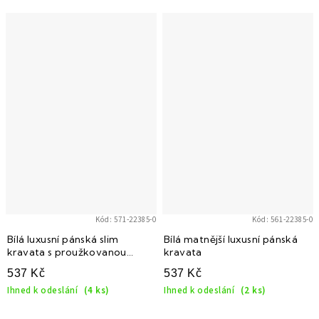
Kód:
571-22385-0
Kód:
561-22385-0
Bílá luxusní pánská slim
Bílá matnější luxusní pánská
kravata s proužkovanou
kravata
strukturou
537 Kč
537 Kč
Ihned k odeslání
(4 ks)
Ihned k odeslání
(2 ks)