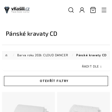
Přejít
na
obsah
Pánské kravaty CD
Domů
/
Barva roku 2026: CLOUD DANCER
/
Pánské kravaty CD
V
ý
p