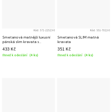
Kód:
571-22523-0
Kód:
551-7022-0
Smetanová matnější luxusní
Smetanová SLIM matná
pánská slim kravata s
kravata
vroubkovanou strukturou
433 Kč
351 Kč
Ihned k odeslání
(4 ks)
Ihned k odeslání
(4 ks)