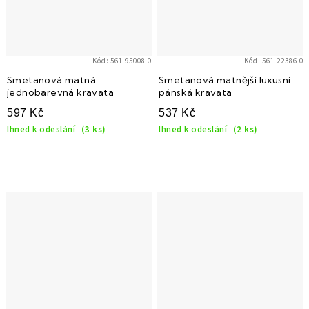
Kód:
561-95008-0
Kód:
561-22386-0
Smetanová matná
Smetanová matnější luxusní
jednobarevná kravata
pánská kravata
597 Kč
537 Kč
Ihned k odeslání
(3 ks)
Ihned k odeslání
(2 ks)