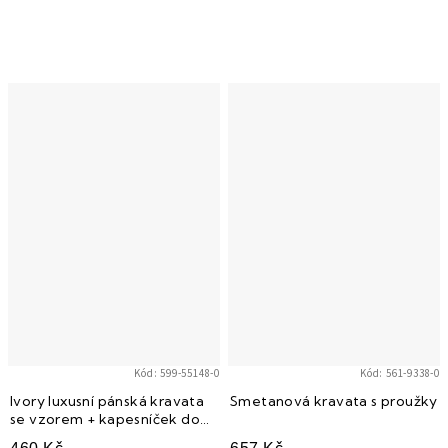
Kód:
599-55148-0
Kód:
561-9338-0
Ivory luxusní pánská kravata
Smetanová kravata s proužky
se vzorem + kapesníček do
saka