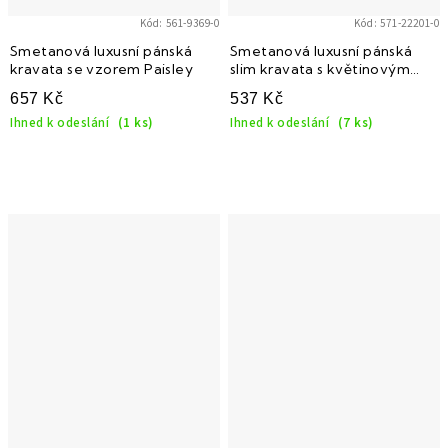
Kód:
561-9369-0
Kód:
571-22201-0
Smetanová luxusní pánská
Smetanová luxusní pánská
kravata se vzorem Paisley
slim kravata s květinovým
vzorem stejné barvy
657 Kč
537 Kč
Ihned k odeslání
(1 ks)
Ihned k odeslání
(7 ks)