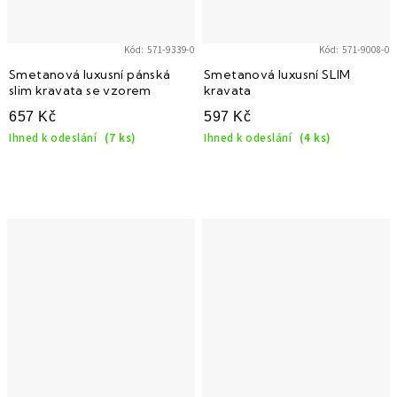
Kód:
571-9339-0
Kód:
571-9008-0
Smetanová luxusní pánská
Smetanová luxusní SLIM
slim kravata se vzorem
kravata
657 Kč
597 Kč
Ihned k odeslání
(7 ks)
Ihned k odeslání
(4 ks)