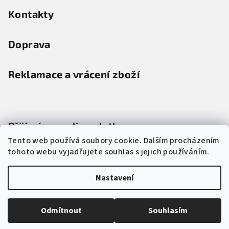
Kontakty
Doprava
Reklamace a vrácení zboží
Přijímáme online platby
Tento web používá soubory cookie. Dalším procházením
tohoto webu vyjadřujete souhlas s jejich používáním.
Nastavení
Copyright 2026
vKosili.cz
. Všechna práva vyhrazena.
Upravit
nastavení cookies
Odmítnout
Souhlasím
Vytvořil Shoptet