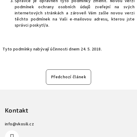
Správce je oprávněn tyto podmínky změnit. Novou verzi
podmínek ochrany osobních údajů zveřejní na svých
internetových stránkách a zároveň Vám zašle novou verzi
těchto podmínek na Vaši e-mailovou adresu, kterou jste
správci poskytl/a.
Tyto podmínky nabývají účinnosti dnem 24. 5. 2018.
Předchozí článek
Z
á
p
Kontakt
a
info
@
vkosili.cz
t
í