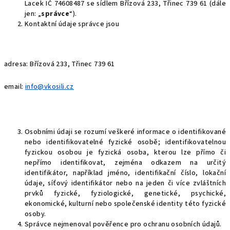
Lacek IČ 74608487 se sídlem Břízová 233, Třinec 739 61 (dále
jen: „
správce
“).
Kontaktní údaje správce jsou
adresa: Břízová 233, Třinec 739 61
email:
info@vkosili.cz
Osobními údaji se rozumí veškeré informace o identifikované
nebo identifikovatelné fyzické osobě; identifikovatelnou
fyzickou osobou je fyzická osoba, kterou lze přímo či
nepřímo identifikovat, zejména odkazem na určitý
identifikátor, například jméno, identifikační číslo, lokační
údaje, síťový identifikátor nebo na jeden či více zvláštních
prvků fyzické, fyziologické, genetické, psychické,
ekonomické, kulturní nebo společenské identity této fyzické
osoby.
Správce nejmenoval pověřence pro ochranu osobních údajů.