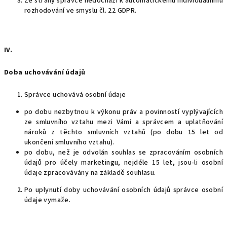
Ze strany správce nedochází k automatickému individuálnímu
rozhodování ve smyslu čl. 22 GDPR.
IV.
Doba uchovávání údajů
Správce uchovává osobní údaje
po dobu nezbytnou k výkonu práv a povinností vyplývajících
ze smluvního vztahu mezi Vámi a správcem a uplatňování
nároků z těchto smluvních vztahů (po dobu 15 let od
ukončení smluvního vztahu).
po dobu, než je odvolán souhlas se zpracováním osobních
údajů pro účely marketingu, nejdéle 15 let, jsou-li osobní
údaje zpracovávány na základě souhlasu.
Po uplynutí doby uchovávání osobních údajů správce osobní
údaje vymaže.