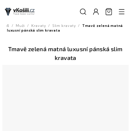
Přejít
na
obsah
/
Muži
/
Kravaty
/
Slim kravaty
/
Tmavě zelená matná
Domů
luxusní pánská slim kravata
Tmavě zelená matná luxusní pánská slim
kravata