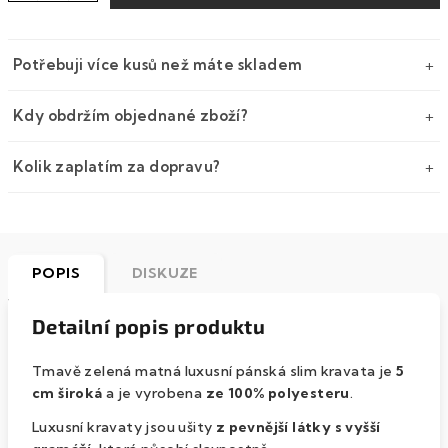
Potřebuji více kusů než máte skladem
Kdy obdržím objednané zboží?
Kolik zaplatím za dopravu?
POPIS
DISKUZE
Detailní popis produktu
Tmavě zelená matná luxusní pánská slim kravata je
5
cm široká
a je vyrobena
ze 100% polyesteru
.
Luxusní kravaty jsou ušity
z pevnější látky s vyšší