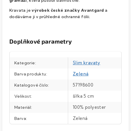
gramáží
, která působí slavnostně.
Kravata je
výrobek české značky
Avantgard
a
dodáváme ji v průhledné ochranné fólii.
Doplňkové parametry
Slim kravaty
Kategorie
:
Zelená
Barva produktu
:
57198600
Katalogové číslo
:
šířka 5 cm
Velikost
:
100% polyester
Materiál
:
Zelená
Barva
: