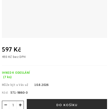
597 Kč
493 Kč bez DPH
Měrná
cena:
IHNED K ODESLÁNÍ
(7 ks)
10.8.2026
Může být u Vás už
571-9860-0
Kód:
−
+
DO KOŠÍKU