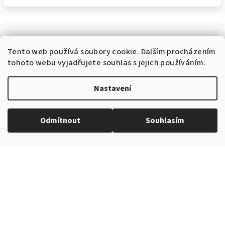
Tento web používá soubory cookie. Dalším procházením
tohoto webu vyjadřujete souhlas s jejich používáním.
EXPEDICE ZBOŽÍ
Nastavení
Do 24h
Odmítnout
Souhlasím
PROVĚŘENÝ ČESKÝ E-SHOP
Více než 10 let na trhu