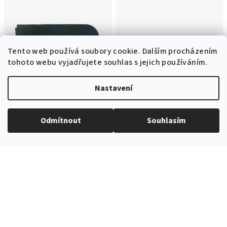
Tento web používá soubory cookie. Dalším procházením
tohoto webu vyjadřujete souhlas s jejich používáním.
Nastavení
Odmítnout
Souhlasím
Kód:
583-9860-0
Kód:
576-9860-0
Velmi tmavě zelený luxusní
Velmi tmavě zelený matný
kapesníček do saka
pánský motýlek
199 Kč
254 Kč
Ihned k odeslání
(4 ks)
Ihned k odeslání
(>10 ks)