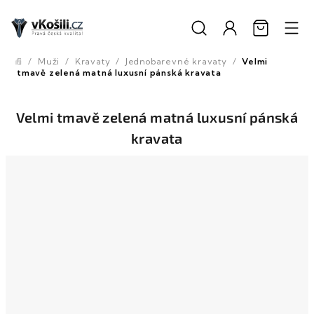
Přejít
na
obsah
/
Muži
/
Kravaty
/
Jednobarevné kravaty
/
Velmi
Domů
tmavě zelená matná luxusní pánská kravata
Velmi tmavě zelená matná luxusní pánská
kravata