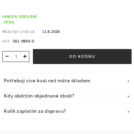
Měrná
cena:
IHNED K ODESLÁNÍ
(6 ks)
11.8.2026
Může být u Vás už
561-9860-0
Kód:
−
+
DO KOŠÍKU
Potřebuji více kusů než máte skladem
Kdy obdržím objednané zboží?
Kolik zaplatím za dopravu?