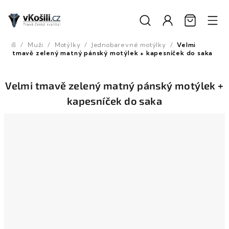
Přejít
na
obsah
/
Muži
/
Motýlky
/
Jednobarevné motýlky
/
Velmi
Domů
tmavě zelený matný pánský motýlek + kapesníček do saka
Velmi tmavě zelený matný pánský motýlek +
kapesníček do saka