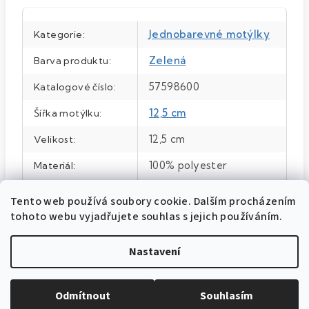
Jednobarevné motýlky
Kategorie
:
Zelená
Barva produktu
:
57598600
Katalogové číslo
:
12,5 cm
Šířka motýlku
:
12,5 cm
Velikost
:
100% polyester
Materiál
:
Zelená
Barva
:
Tento web používá soubory cookie. Dalším procházením
tohoto webu vyjadřujete souhlas s jejich používáním.
Nastavení
Odmítnout
Souhlasím