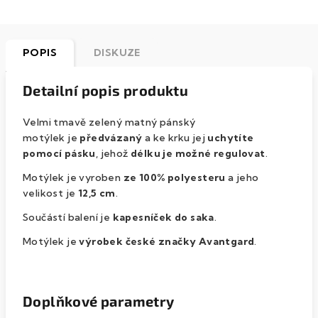
POPIS
DISKUZE
Detailní popis produktu
Velmi tmavě zelený matný pánský
motýlek je
předvázaný
a ke krku jej
uchytíte
pomocí pásku
, jehož
délku je možné regulovat
.
Motýlek je vyroben
ze 100% polyesteru
a jeho
velikost je
12,5 cm
.
Součástí balení je
kapesníček do saka
.
Motýlek je
výrobek české značky Avantgard
.
Doplňkové parametry