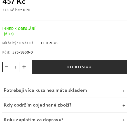
457 Kč
378 Kč bez DPH
Měrná
cena:
IHNED K ODESLÁNÍ
(6 ks)
11.8.2026
Může být u Vás už
575-9860-0
Kód:
−
+
DO KOŠÍKU
Potřebuji více kusů než máte skladem
Kdy obdržím objednané zboží?
Kolik zaplatím za dopravu?