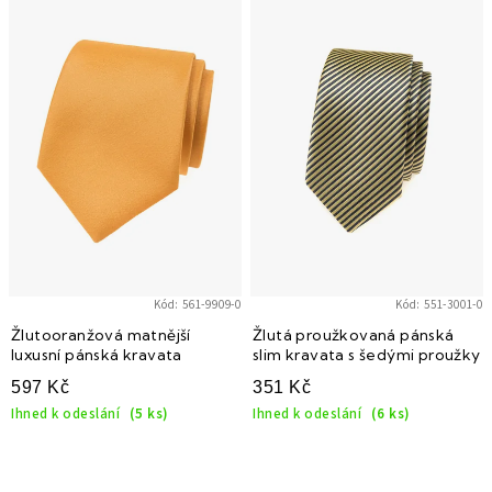
ý
p
i
s
p
r
o
d
u
k
Kód:
561-9909-0
Kód:
551-3001-0
t
Žlutooranžová matnější
Žlutá proužkovaná pánská
luxusní pánská kravata
slim kravata s šedými proužky
ů
597 Kč
351 Kč
Ihned k odeslání
(5 ks)
Ihned k odeslání
(6 ks)