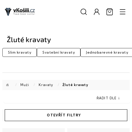
Přejít
na
obsah
Žluté kravaty
Slim kravaty
Svatební kravaty
Jednobarevné kravaty
Domů
/
Muži
/
Kravaty
/
Žluté kravaty
V