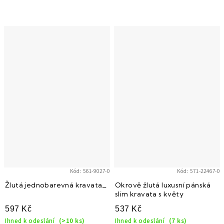
Kód:
561-9027-0
Kód:
571-22467-0
Žlutá jednobarevná kravata_
Okrově žlutá luxusní pánská
slim kravata s květy
597 Kč
537 Kč
Ihned k odeslání
(>10 ks)
Ihned k odeslání
(7 ks)