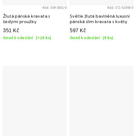
Kód:
559-3001-0
Kód:
571-51048-0
Žlutá pánská kravata s
Světle žlutá bavlněná luxusní
šedými proužky
pánská slim kravata s květy
351 Kč
597 Kč
Ihned k odeslání
(>10 ks)
Ihned k odeslání
(9 ks)