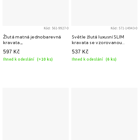
Kód:
561-9927-0
Kód:
571-14943-0
Žlutá matná jednobarevná
Světle žlutá luxusní SLIM
kravata_
kravata se vzorovanou
strukturou
597 Kč
537 Kč
Ihned k odeslání
(>10 ks)
Ihned k odeslání
(6 ks)