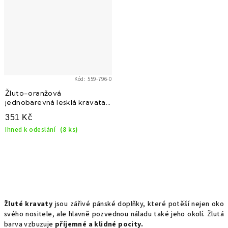
Kód:
559-796-0
Žluto-oranžová
jednobarevná lesklá kravata
na zapínání
351 Kč
Ihned k odeslání
(8 ks)
O
v
Žluté kravaty
jsou zářivé pánské doplňky, které potěší nejen oko
l
svého nositele, ale hlavně pozvednou náladu také jeho okolí. Žlutá
barva vzbuzuje
příjemné a klidné pocity.
á