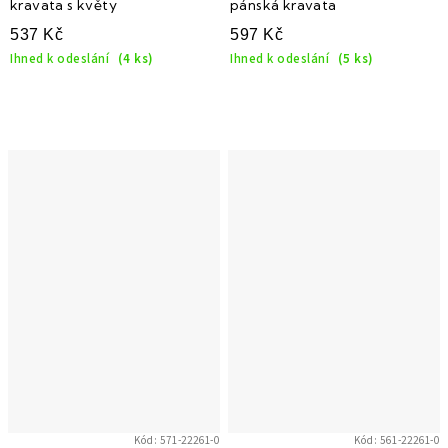
kravata s květy
pánská kravata
537 Kč
597 Kč
Ihned k odeslání
(4 ks)
Ihned k odeslání
(5 ks)
Kód:
571-22261-0
Kód:
561-22261-0