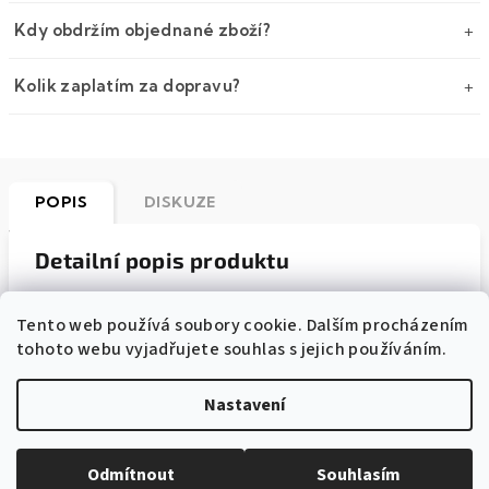
Kdy obdržím objednané zboží?
Kolik zaplatím za dopravu?
POPIS
DISKUZE
Detailní popis produktu
Světle žlutá bavlněná luxusní pánská slim kravata s
Tento web používá soubory cookie. Dalším procházením
květy je
5 cm široká
a je vyrobena
ze 100% bavlny
.
tohoto webu vyjadřujete souhlas s jejich používáním.
Luxusní kravaty jsou ušity
z pevnější látky s vyšší
gramáží
, která působí slavnostně.
Nastavení
Kravata je
výrobek české značky
Avantgard
a
dodáváme ji v průhledné ochranné fólii.
Odmítnout
Souhlasím