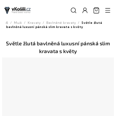
Přejít
na
obsah
/
Muži
/
Kravaty
/
Bavlněné kravaty
/
Světle žlutá
Domů
bavlněná luxusní pánská slim kravata s květy
Světle žlutá bavlněná luxusní pánská slim
kravata s květy