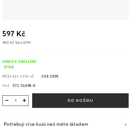
597 Kč
493 Kč bez DPH
Měrná
cena:
IHNED K ODESLÁNÍ
(9 ks)
10.8.2026
Může být u Vás už
571-51048-0
Kód:
−
+
DO KOŠÍKU
Potřebuji více kusů než máte skladem