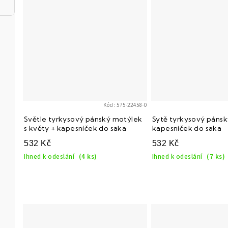
Kód:
575-22458-0
Světle tyrkysový pánský motýlek
Sytě tyrkysový pánsk
s květy + kapesníček do saka
kapesníček do saka
532 Kč
532 Kč
Ihned k odeslání
(4 ks)
Ihned k odeslání
(7 ks)