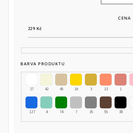
CENA
229
Kč
BARVA PRODUKTU
27
42
45
16
3
13
1
127
4
74
7
35
55
38