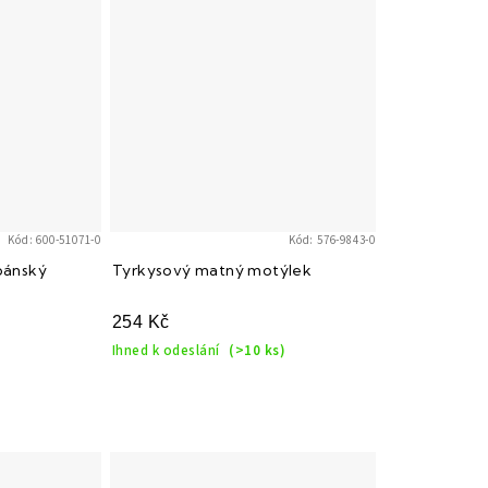
Kód:
600-51071-0
Kód:
576-9843-0
pánský
Tyrkysový matný motýlek
254 Kč
Ihned k odeslání
(>10 ks)