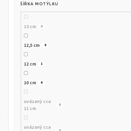
ŠÍŘKA MOTÝLKU
13 cm
0
12,5 cm
8
12 cm
1
10 cm
6
uvázaný cca
0
11 cm
uvázaný cca
0