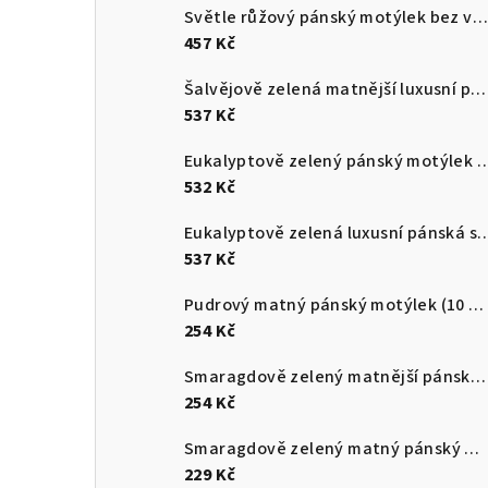
Světle růžový pánský motýlek bez vzoru + kapesníček do saka
457 Kč
Šalvějově zelená matnější luxusní pánská slim kravata
537 Kč
Eukalyptově zelený pánský motýlek + kape
532 Kč
Eukalyptově zelená luxusní pánská slim kravata s p
537 Kč
Pudrový matný pánský motýlek (10 cm)
254 Kč
Smaragdově zelený matnější pánský motýlek
254 Kč
Smaragdově zelený matný pánský motýlek
229 Kč