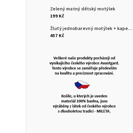
Zelený matný dětský motýlek
199 Kč
Žlutý jednobarevný motýlek + kapesníček do saka
457 Kč