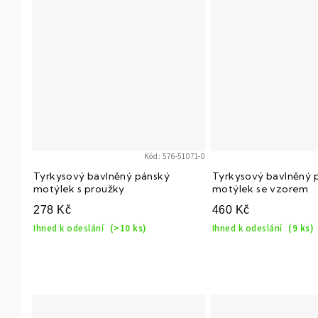
Kód:
576-51071-0
Tyrkysový bavlněný pánský
Tyrkysový bavlněný 
motýlek s proužky
motýlek se vzorem
278 Kč
460 Kč
Ihned k odeslání
(>10 ks)
Ihned k odeslání
(9 ks)