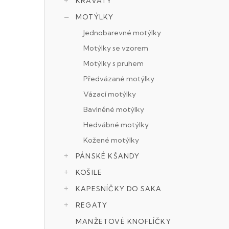
KRAVATY
s
MOTÝLKY
t
Jednobarevné motýlky
r
Motýlky se vzorem
Motýlky s pruhem
a
Předvázané motýlky
n
Vázací motýlky
n
Bavlněné motýlky
í
Hedvábné motýlky
Kožené motýlky
p
PÁNSKÉ KŠANDY
a
KOŠILE
n
KAPESNÍČKY DO SAKA
e
REGATY
l
MANŽETOVÉ KNOFLÍČKY