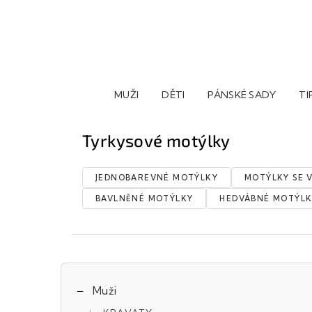
Přejít
na
obsah
MUŽI
DĚTI
PÁNSKÉ SADY
TI
Tyrkysové motýlky
JEDNOBAREVNÉ MOTÝLKY
MOTÝLKY SE 
BAVLNĚNÉ MOTÝLKY
HEDVÁBNÉ MOTÝLK
P
Přeskočit
Muži
o
kategorie