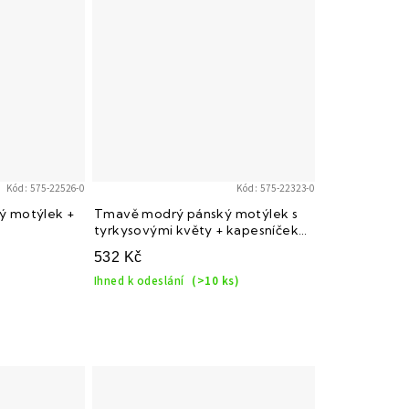
Kód:
575-22526-0
Kód:
575-22323-0
ý motýlek +
Tmavě modrý pánský motýlek s
tyrkysovými květy + kapesníček
do saka
532 Kč
Ihned k odeslání
(>10 ks)