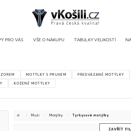
PY PRO VÁS
VŠE O NÁKUPU
TABULKY VELIKOSTÍ
NA
VZOREM
MOTÝLKY S PRUHEM
PŘEDVÁZANÉ MOTÝLKY
Y
KOŽENÉ MOTÝLKY
Domů
/
Muži
/
Motýlky
/
Tyrkysové motýlky
ZAVŘÍT FI