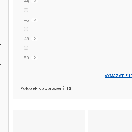
44
0
46
0
48
0
sníček do saka
50
0
ruhovanou strukturou
VYMAZAT FIL
Položek k zobrazení:
15
V
ý