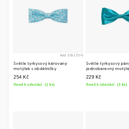
p
i
s
p
r
Kód:
576-1757-0
o
Světle tyrkysový károvaný
Světle tyrkysový pán
d
motýlek s obdélníčky
jednobarevný motýl
254 Kč
229 Kč
u
Ihned k odeslání
(1 ks)
Ihned k odeslání
(3 ks)
k
t
ů