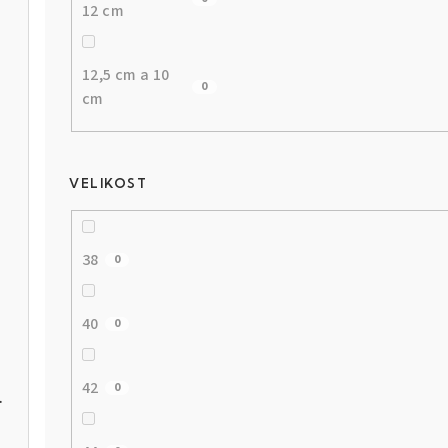
12 cm
12,5 cm a 10
0
cm
VELIKOST
38
0
40
0
42
0
lý motýlek