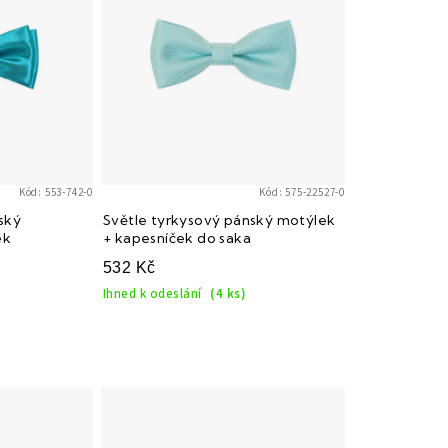
Kód:
553-742-0
Kód:
575-22527-0
ský
Světle tyrkysový pánský motýlek
ek
+ kapesníček do saka
532 Kč
Ihned k odeslání
(4 ks)