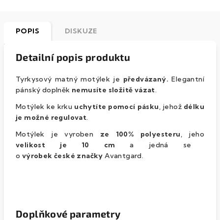
POPIS
DISKUZE
Detailní popis produktu
Tyrkysový matný motýlek je
předvázaný.
Elegantní
pánský doplněk
nemusíte složitě vázat
.
Motýlek ke krku
uchytíte pomocí pásku
, jehož
délku
je možné regulovat
.
Motýlek je vyroben
ze 100% polyesteru
, jeho
velikost je 10 cm
a jedná se
o
výrobek české značky
Avantgard.
Doplňkové parametry