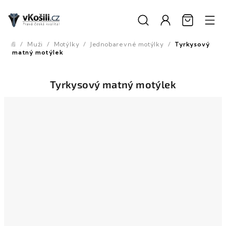
Přejít
na
obsah
/
Muži
/
Motýlky
/
Jednobarevné motýlky
/
Tyrkysový
Domů
matný motýlek
Tyrkysový matný motýlek