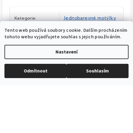
Jednobarevné motýlky
Kategorie
:
Tyrkysová
,
Modrá
Barva produktu
:
Tento web používá soubory cookie. Dalším procházením
tohoto webu vyjadřujete souhlas s jejich používáním.
57698430
Katalogové číslo
:
Nastavení
10 cm
Šířka motýlku
:
10 cm
Velikost
:
Odmítnout
Souhlasím
100% polyester
Materiál
:
Tyrkysová
Barva
: