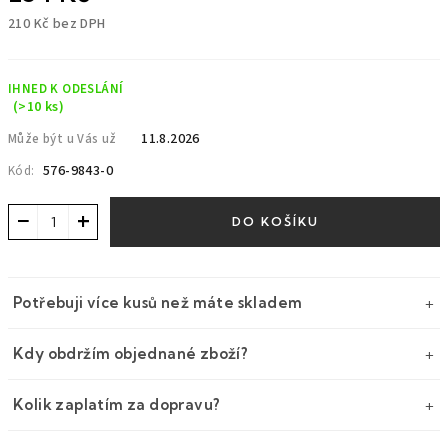
210 Kč bez DPH
Měrná
cena:
IHNED K ODESLÁNÍ
(>10 ks)
11.8.2026
Může být u Vás už
576-9843-0
Kód:
−
+
DO KOŠÍKU
Potřebuji více kusů než máte skladem
Kdy obdržím objednané zboží?
Kolik zaplatím za dopravu?