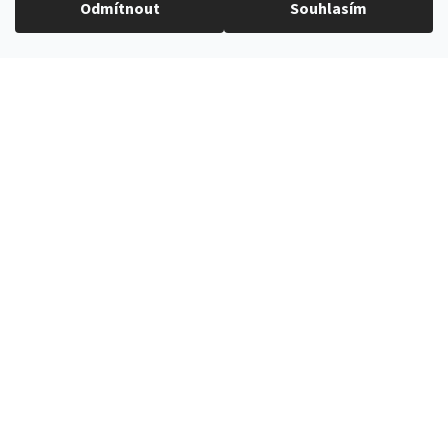
Odmítnout
Souhlasím
EXPEDICE ZBOŽÍ
Do 24h
PROVĚŘENÝ ČESKÝ E-SHOP
Více než 10 let na trhu
VŠE SKLADEM
V nabídce přes 3000 produktů