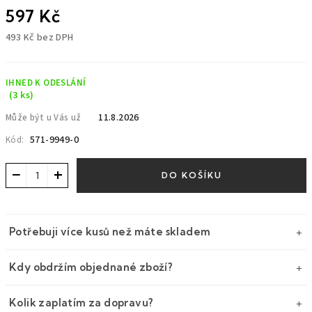
597 Kč
493 Kč bez DPH
Měrná
cena:
IHNED K ODESLÁNÍ
(3 ks)
11.8.2026
Může být u Vás už
571-9949-0
Kód:
−
+
DO KOŠÍKU
Potřebuji více kusů než máte skladem
Kdy obdržím objednané zboží?
Kolik zaplatím za dopravu?