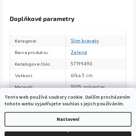
Doplňkové parametry
Slim kravaty
Kategorie
:
Zelená
Barva produktu
:
57199490
Katalogové číslo
:
šířka 5 cm
Velikost
:
100% polyester
Materiál
:
Tento web používá soubory cookie. Dalším procházením
Zelená/petrol MAT
Barva
:
tohoto webu vyjadřujete souhlas s jejich používáním.
Nastavení