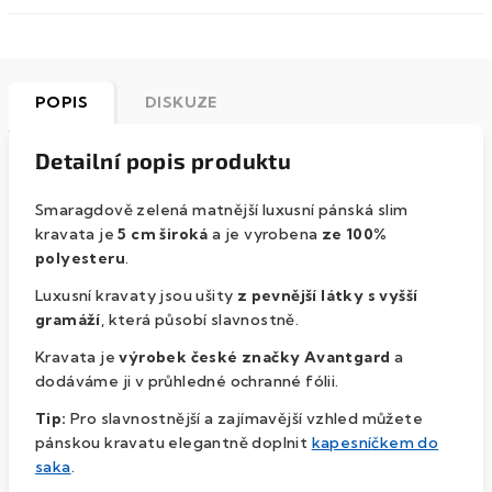
POPIS
DISKUZE
Detailní popis produktu
Smaragdově zelená matnější luxusní pánská slim
kravata je
5 cm široká
a je vyrobena
ze 100%
polyesteru
.
Luxusní kravaty
jsou ušity
z pevnější látky s vyšší
gramáží
, která působí slavnostně.
Kravata je
výrobek české značky
Avantgard
a
dodáváme ji v průhledné ochranné fólii.
Tip:
Pro slavnostnější a zajímavější vzhled můžete
pánskou kravatu elegantně doplnit
kapesníčkem do
saka
.