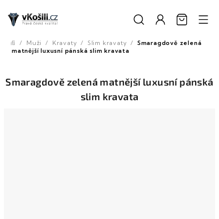
Přejít
na
obsah
/
Muži
/
Kravaty
/
Slim kravaty
/
Smaragdově zelená
Domů
matnější luxusní pánská slim kravata
Smaragdově zelená matnější luxusní pánská
slim kravata