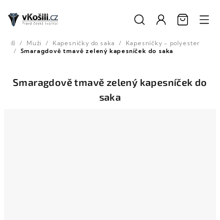
Přejít
na
obsah
/
Muži
/
Kapesníčky do saka
/
Kapesníčky - polyester
Domů
/
Smaragdově tmavě zelený kapesníček do saka
Smaragdově tmavě zelený kapesníček do
saka