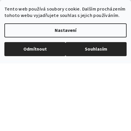
Tento web používá soubory cookie. Dalším procházením
EXPEDICE ZBOŽÍ
tohoto webu vyjadřujete souhlas s jejich používáním.
Do 24h
Nastavení
Odmítnout
Souhlasím
PROVĚŘENÝ ČESKÝ E-SHOP
Více než 10 let na trhu
VŠE SKLADEM
V nabídce přes 3000 produktů
Související produkty