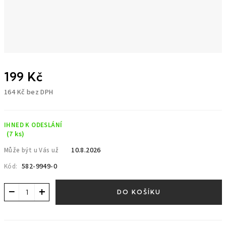
199 Kč
164 Kč bez DPH
Měrná
cena:
IHNED K ODESLÁNÍ
(7 ks)
10.8.2026
Může být u Vás už
582-9949-0
Kód:
−
+
DO KOŠÍKU