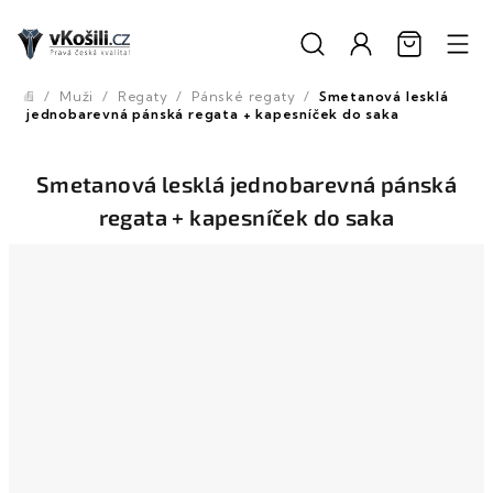
Přejít
na
obsah
/
Muži
/
Regaty
/
Pánské regaty
/
Smetanová lesklá
Domů
jednobarevná pánská regata + kapesníček do saka
Smetanová lesklá jednobarevná pánská
regata + kapesníček do saka