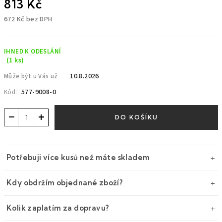
813 Kč
672 Kč bez DPH
Měrná
cena:
IHNED K ODESLÁNÍ
(1 ks)
10.8.2026
Může být u Vás už
577-9008-0
Kód:
−
+
DO KOŠÍKU
Potřebuji více kusů než máte skladem
Kdy obdržím objednané zboží?
Kolik zaplatím za dopravu?