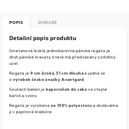
POPIS
DISKUZE
Detailní popis produktu
Smetanová lesklá jednobarevná pánská regata je
druh pánské kravaty, která má předvázaný ozdobný
uzel.
Regata je
9 cm
široká
,
51 cm dlouhá
a jedná se
o
výrobek české značky Avantgard
.
Součástí balení je
kapesníček do saka
ve stejné
barvě a vzoru.
Regata je vyrobena
ze 100% polyesteru
a dodáváme
ji v papírové krabičce.