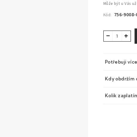
Může být u Vás už
756-9008-
Kód:
−
+
Potřebuji víc
Kdy obdržím 
Kolik zaplatí