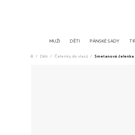
Přejít
na
obsah
MUŽI
DĚTI
PÁNSKÉ SADY
TI
/
Děti
/
Čelenky do vlasů
/
Smetanová čelenka
Domů