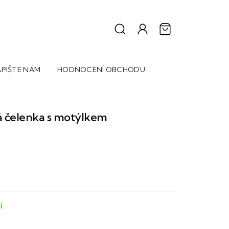
PIŠTE NÁM
HODNOCENÍ OBCHODU
 čelenka s motýlkem
Í