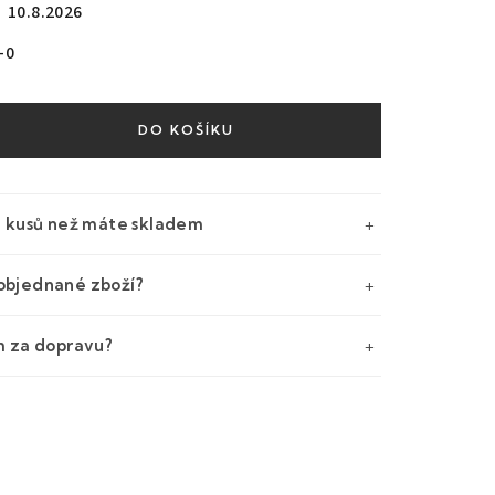
10.8.2026
-0
DO KOŠÍKU
e kusů než máte skladem
objednané zboží?
m za dopravu?