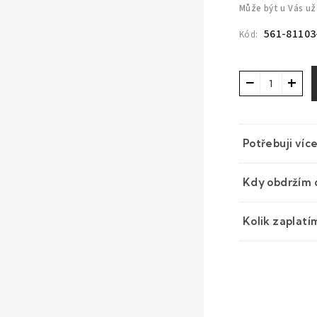
Může být u Vás už
561-81103
Kód:
−
+
Potřebuji víc
Kdy obdržím 
Kolik zaplatí