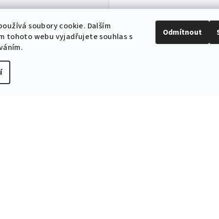
oužívá soubory cookie. Dalším
Odmítnout
m tohoto webu vyjadřujete souhlas s
íváním.
í
EXPEDICE ZB
Do 24h
Související produkty