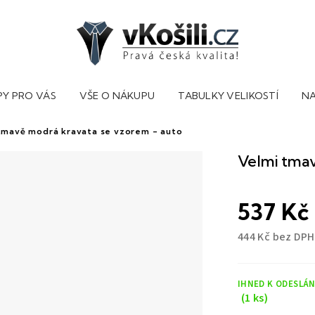
PY PRO VÁS
VŠE O NÁKUPU
TABULKY VELIKOSTÍ
NA
tmavě modrá kravata se vzorem - auto
Velmi tmav
537 Kč
444 Kč bez DPH
Měrná
cena:
IHNED K ODESLÁN
(1 ks)