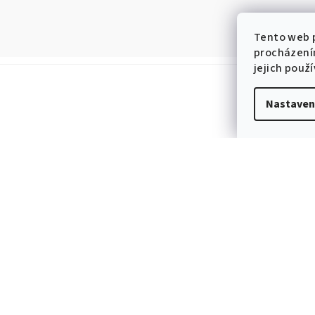
Tento web p
procházení
jejich použ
Nastaven