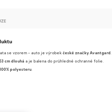
UZE
duktu
ata se vzorem - auto je výrobek
české značky Avantgard
.
53 cm dlouhá
a je balena do průhledné ochranné folie.
100% polyesteru
.