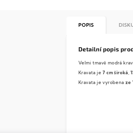
POPIS
DISK
Detailní popis pro
Velmi tmavě modrá krav
Kravata je
7 cm široká
,
1
Kravata je vyrobena
ze 