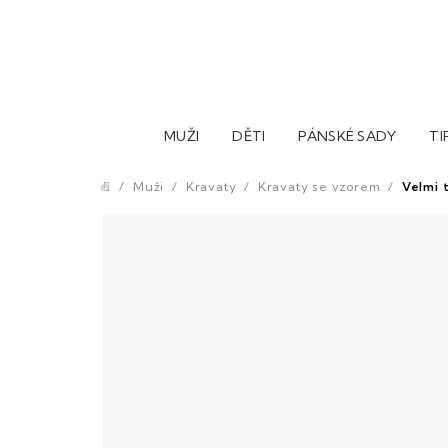
Přejít
na
obsah
MUŽI
DĚTI
PÁNSKÉ SADY
TI
/
Muži
/
Kravaty
/
Kravaty se vzorem
/
Velmi 
Domů