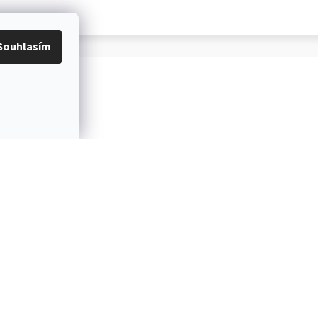
Souhlasím
OŽÍ
PROVĚŘENÝ ČESKÝ E-SHOP
Více než 10 let na trhu