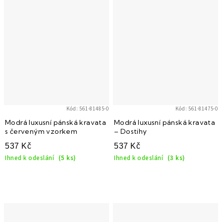
Kód:
561-81485-0
Kód:
561-81475-0
Modrá luxusní pánská kravata
Modrá luxusní pánská kravata
s červeným vzorkem
– Dostihy
537 Kč
537 Kč
Ihned k odeslání
(5 ks)
Ihned k odeslání
(3 ks)