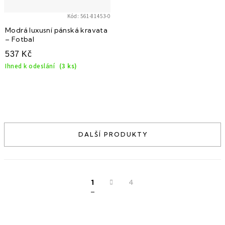
Kód:
561-81453-0
Modrá luxusní pánská kravata
– Fotbal
537 Kč
Ihned k odeslání
(3 ks)
O
S
v
t
1
4
l
r
á
á
d
n
a
k