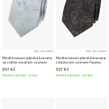
i
s
p
r
o
d
u
k
Kód:
561-9360-0
Kód:
561-22469-0
t
Modrá luxusní pánská kravata
Modrá luxusní pánská kravata
se světle modrým vzorem
s béžovým vzorem Paisley
ů
Paisley
657 Kč
537 Kč
Ihned k odeslání
(1 ks)
Ihned k odeslání
(10 ks)