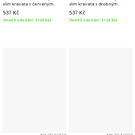
slim kravata s červeným
slim kravata s drobným
vzorkem
vzorem
537 Kč
537 Kč
Ihned k odeslání
(>10 ks)
Ihned k odeslání
(>10 ks)
Kód:
561-81467-0
Kód:
561-81457-0