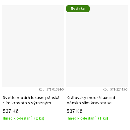
Novinka
Kód:
571-81374-0
Kód:
571-22445-0
Světle modrá luxusní pánská
Královsky modrá luxusní
slim kravata s výrazným
pánská slim kravata se
vzorem
vzorkem
537 Kč
537 Kč
Ihned k odeslání
(2 ks)
Ihned k odeslání
(1 ks)