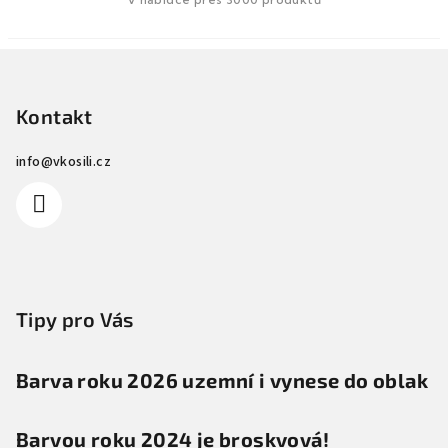
Z
á
p
Kontakt
a
info
@
vkosili.cz
t
í
Tipy pro Vás
Barva roku 2026 uzemní i vynese do oblak
Barvou roku 2024 je broskvová!