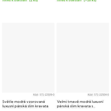
Ihned k odeslání
(2 ks)
Ihned k odeslání
(>10 ks)
Kód:
571-22509-0
Kód:
571-22504-0
Světle modrá vzorovaná
Velmi tmavě modrá luxusní
luxusní pánská slim kravata
pánská slim kravata s
přerušovanými proužky