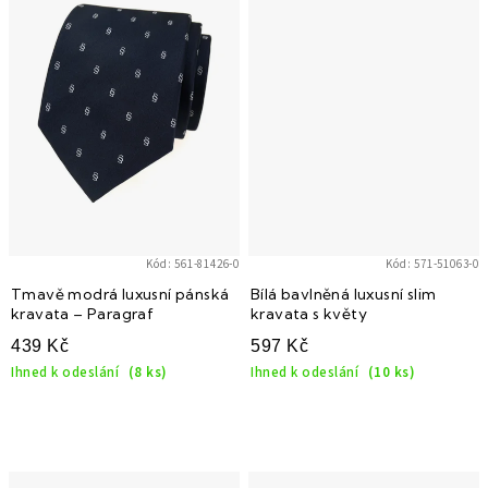
Kód:
561-81426-0
Kód:
571-51063-0
Tmavě modrá luxusní pánská
Bílá bavlněná luxusní slim
kravata – Paragraf
kravata s květy
439 Kč
597 Kč
Ihned k odeslání
(8 ks)
Ihned k odeslání
(10 ks)