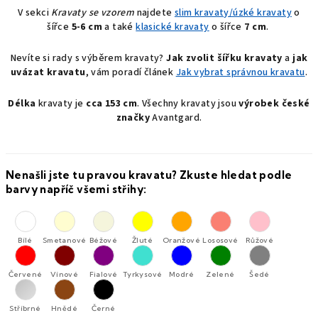
o
c
V sekci
Kravaty se vzorem
najdete
slim kravaty/úzké kravaty
o
v
í
šířce
5-6 cm
a také
klasické kravaty
o šířce
7 cm
.
á
p
n
Nevíte si rady s výběrem kravaty?
Jak zvolit
šířku kravaty
a
jak
r
í
uvázat kravatu
, vám poradí článek
Jak vybrat správnou kravatu
.
v
k
Délka
kravaty je
cca 153 cm
. Všechny kravaty jsou
výrobek české
y
značky
Avantgard.
v
ý
p
i
Nenašli jste tu pravou kravatu? Zkuste hledat podle
s
barvy napříč všemi střihy:
u
Bílé
Smetanové
Béžové
Žluté
Oranžové
Lososové
Růžové
Červené
Vínové
Fialové
Tyrkysové
Modré
Zelené
Šedé
Stříbrné
Hnědé
Černé