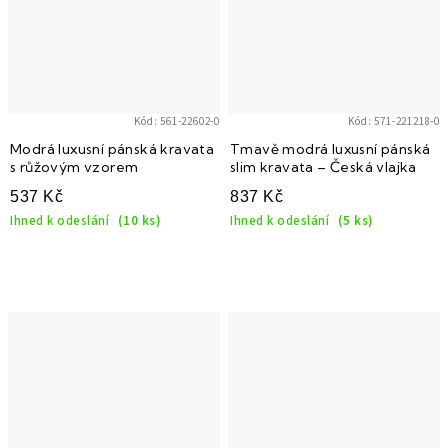
Kód:
561-22602-0
Kód:
571-221218-0
Modrá luxusní pánská kravata
Tmavě modrá luxusní pánská
s růžovým vzorem
slim kravata – Česká vlajka
537 Kč
837 Kč
Ihned k odeslání
(10 ks)
Ihned k odeslání
(5 ks)