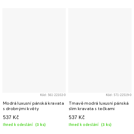
Kód:
561-22102-0
Kód:
571-22519-0
Modrá luxusní pánská kravata
Tmavě modrá luxusní pánská
s drobnými květy
slim kravata s tečkami
537 Kč
537 Kč
Ihned k odeslání
(3 ks)
Ihned k odeslání
(3 ks)