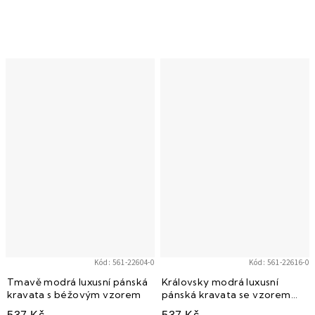
Kód:
561-22604-0
Kód:
561-22616-0
Tmavě modrá luxusní pánská
Královsky modrá luxusní
kravata s béžovým vzorem
pánská kravata se vzorem
Paisley