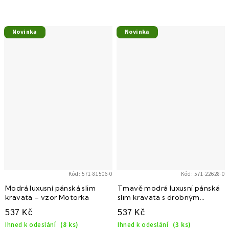
Novinka
Novinka
Kód:
571-81506-0
Kód:
571-22628-0
Modrá luxusní pánská slim
Tmavě modrá luxusní pánská
kravata – vzor Motorka
slim kravata s drobným
vzorkem
537 Kč
537 Kč
Ihned k odeslání
(8 ks)
Ihned k odeslání
(3 ks)