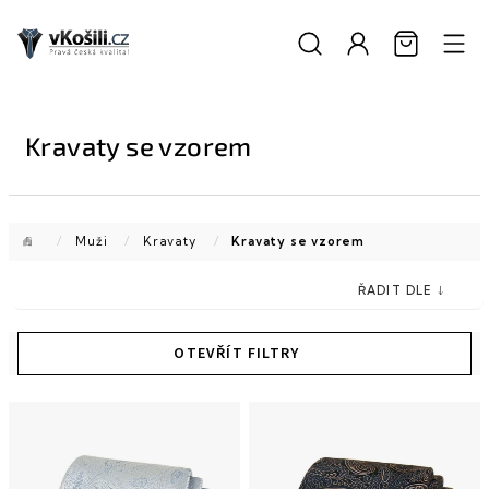
Přejít
na
obsah
Kravaty se vzorem
Domů
/
Muži
/
Kravaty
/
Kravaty se vzorem
V
ý
p