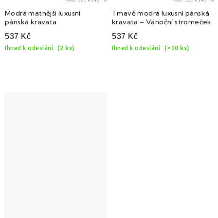
Modrá matnější luxusní
Tmavě modrá luxusní pánská
pánská kravata
kravata – Vánoční stromeček
537 Kč
537 Kč
Ihned k odeslání
(2 ks)
Ihned k odeslání
(>10 ks)