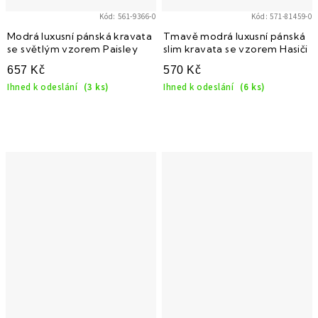
Kód:
561-9366-0
Kód:
571-81459-0
Modrá luxusní pánská kravata
Tmavě modrá luxusní pánská
se světlým vzorem Paisley
slim kravata se vzorem Hasiči
657 Kč
570 Kč
Ihned k odeslání
(3 ks)
Ihned k odeslání
(6 ks)