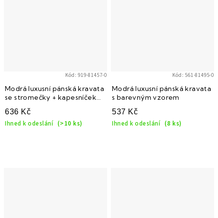
Kód:
919-81457-0
Kód:
561-81495-0
Modrá luxusní pánská kravata
Modrá luxusní pánská kravata
se stromečky + kapesníček
s barevným vzorem
do saka (vánoční dárková
636 Kč
537 Kč
sada)
Ihned k odeslání
(>10 ks)
Ihned k odeslání
(8 ks)