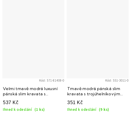
Kód:
571-81408-0
Kód:
551-3011-0
Velmi tmavě modrá luxusní
Tmavě modrá pánská slim
pánská slim kravata s
kravata s trojúhelníkovým
růžovými květy
zeleným vzorem
537 Kč
351 Kč
Ihned k odeslání
(1 ks)
Ihned k odeslání
(9 ks)