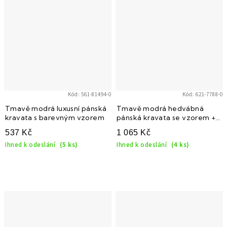
Kód:
561-81494-0
Kód:
621-7788-0
Tmavě modrá luxusní pánská
Tmavě modrá hedvábná
kravata s barevným vzorem
pánská kravata se vzorem +
krabička
537 Kč
1 065 Kč
Ihned k odeslání
(5 ks)
Ihned k odeslání
(4 ks)