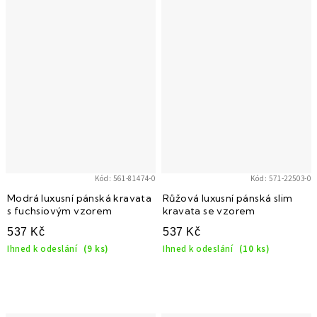
Kód:
561-81474-0
Kód:
571-22503-0
Modrá luxusní pánská kravata
Růžová luxusní pánská slim
s fuchsiovým vzorem
kravata se vzorem
537 Kč
537 Kč
Ihned k odeslání
(9 ks)
Ihned k odeslání
(10 ks)