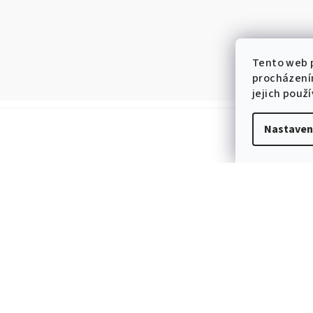
Tento web p
procházení
jejich použ
Nastaven