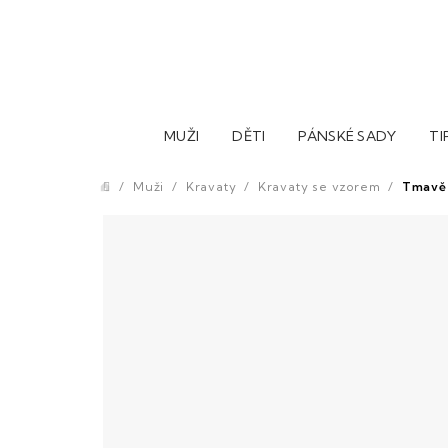
Přejít
na
obsah
MUŽI
DĚTI
PÁNSKÉ SADY
TI
/
Muži
/
Kravaty
/
Kravaty se vzorem
/
Tmavě 
Domů