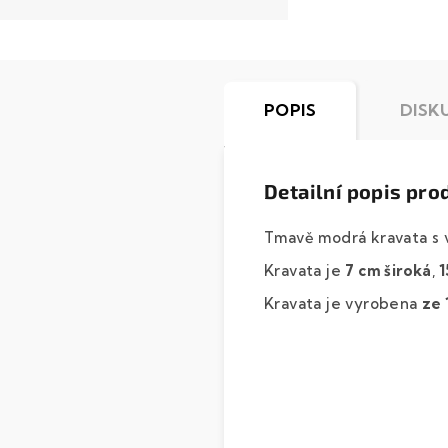
POPIS
DISK
Detailní popis pro
Tmavě modrá kravata s 
Kravata je
7 cm široká
,
1
Kravata je vyrobena
ze 