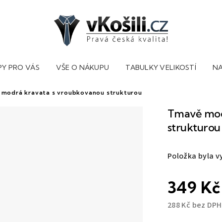
PY PRO VÁS
VŠE O NÁKUPU
TABULKY VELIKOSTÍ
NA
modrá kravata s vroubkovanou strukturou
Tmavě mod
strukturou
Položka byla 
349 Kč
288 Kč bez DPH
Měrná