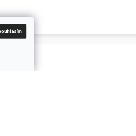
Souhlasím
OŽÍ
PROVĚŘENÝ ČESKÝ E-SHOP
Více než 10 let na trhu