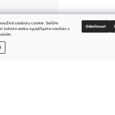
oužívá soubory cookie. Dalším
Odmítnout
m tohoto webu vyjadřujete souhlas s
íváním.
í
EXPEDICE ZB
Do 24h
Související produkty