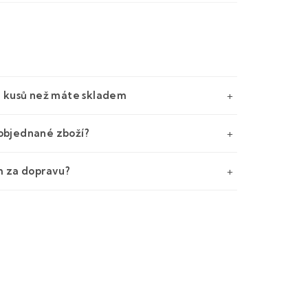
e kusů než máte skladem
objednané zboží?
m za dopravu?