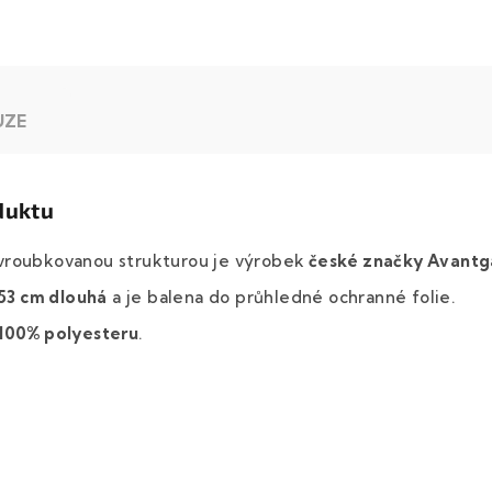
UZE
duktu
vroubkovanou strukturou je výrobek
české značky Avantg
53 cm dlouhá
a je balena do průhledné ochranné folie.
100% polyesteru
.