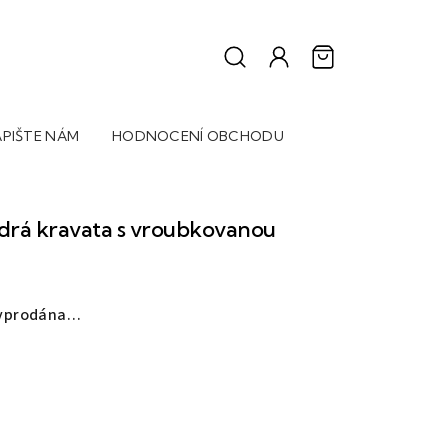
PIŠTE NÁM
HODNOCENÍ OBCHODU
rá kravata s vroubkovanou
vyprodána…