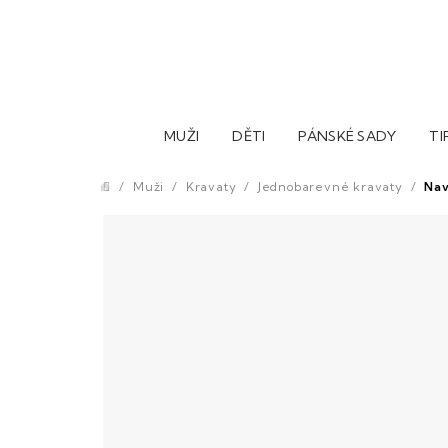
Přejít
na
obsah
MUŽI
DĚTI
PÁNSKÉ SADY
TI
/
Muži
/
Kravaty
/
Jednobarevné kravaty
/
Nav
Domů