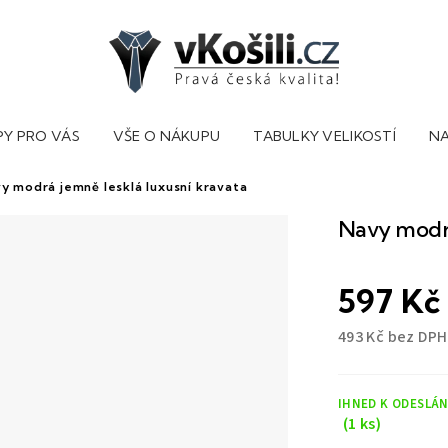
PY PRO VÁS
VŠE O NÁKUPU
TABULKY VELIKOSTÍ
NA
y modrá jemně lesklá luxusní kravata
Navy modrá
597 Kč
493 Kč bez DPH
Měrná
cena:
IHNED K ODESLÁN
(1 ks)