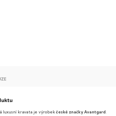
UZE
duktu
 luxusní kravata je výrobek
české značky Avantgard
.