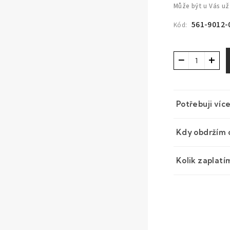
Může být u Vás už
561-9012-
Kód:
−
+
Potřebuji víc
Kdy obdržím 
Kolik zaplatí