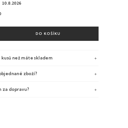
10.8.2026
0
DO KOŠÍKU
e kusů než máte skladem
objednané zboží?
m za dopravu?