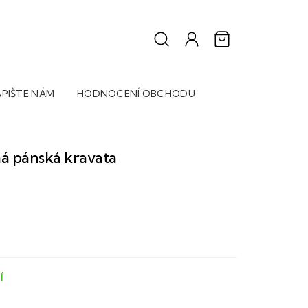
PIŠTE NÁM
HODNOCENÍ OBCHODU
á pánská kravata
Í