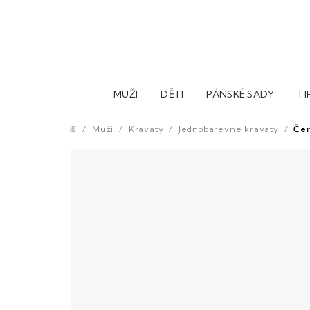
Přejít
na
obsah
MUŽI
DĚTI
PÁNSKÉ SADY
TI
/
Muži
/
Kravaty
/
Jednobarevné kravaty
/
Čer
Domů