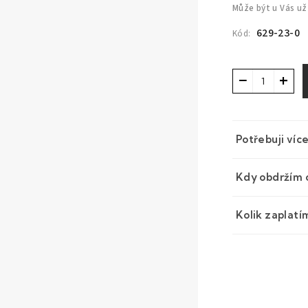
Může být u Vás už
629-23-0
Kód:
−
+
Potřebuji víc
Kdy obdržím 
Kolik zaplatí