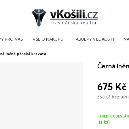
PY PRO VÁS
VŠE O NÁKUPU
TABULKY VELIKOSTÍ
NA
ná lněná pánská kravata
Černá lněn
675 Kč
558 Kč bez DPH
Měrná
cena:
IHNED K ODESLÁN
(1 ks)