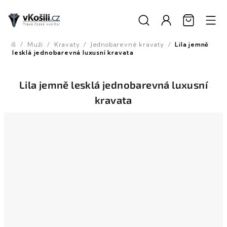
Přejít
na
obsah
/
Muži
/
Kravaty
/
Jednobarevné kravaty
/
Lila jemně
Domů
lesklá jednobarevná luxusní kravata
Lila jemně lesklá jednobarevná luxusní
kravata