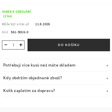
Měrná
cena:
IHNED K ODESLÁNÍ
(2 ks)
11.8.2026
Může být u Vás už
561-9016-0
Kód:
−
+
DO KOŠÍKU
Potřebuji více kusů než máte skladem
Kdy obdržím objednané zboží?
Kolik zaplatím za dopravu?