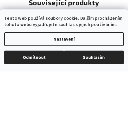
Související produkty
Tento web používá soubory cookie. Dalším procházením
tohoto webu vyjadřujete souhlas s jejich používáním.
Nastavení
Odmítnout
Souhlasím
Kód:
576-9016-0
Kód:
577-9016-0
Lila jednobarevný pánský
Lila jemně lesklá
motýlek
jednobarevná pánská regata
+ kapesníček do saka