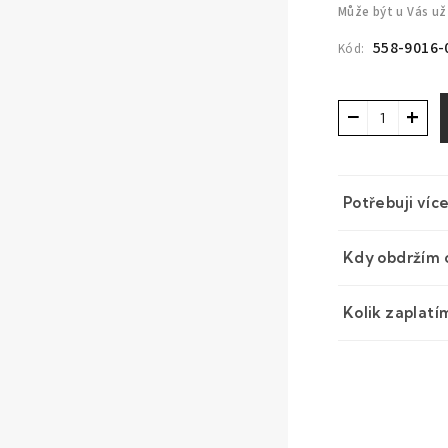
Může být u Vás už
558-9016-
Kód:
−
+
Potřebuji víc
Kdy obdržím 
Kolik zaplatí