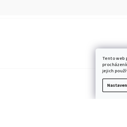
Tento web p
procházení
jejich použ
Nastaven