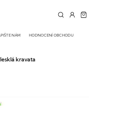
PIŠTE NÁM
HODNOCENÍ OBCHODU
 lesklá kravata
Í