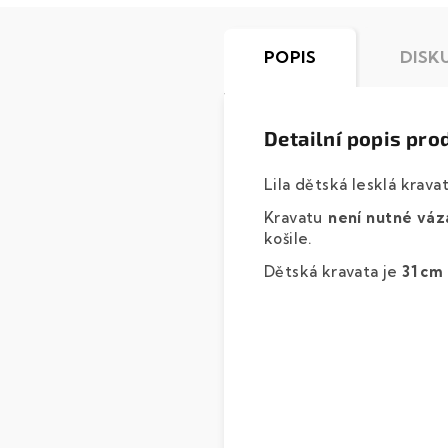
POPIS
DISK
Detailní popis pro
Lila dětská lesklá krava
Kravatu
není nutné váz
košile.
Dětská kravata je
31 cm