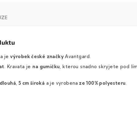
UZE
duktu
ta je
výrobek české
značky
Avantgard.
at
. Kravata je
na gumičku
, kterou snadno skryjete pod l
 dlouhá
,
5 cm široká
a je vyrobena
ze 100% polyesteru
.