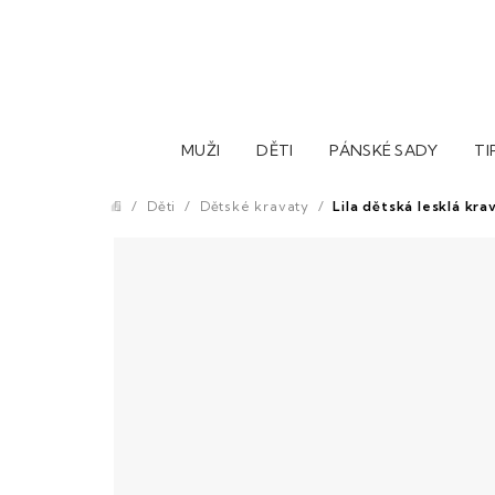
Přejít
na
obsah
MUŽI
DĚTI
PÁNSKÉ SADY
TI
/
Děti
/
Dětské kravaty
/
Lila dětská lesklá kra
Domů