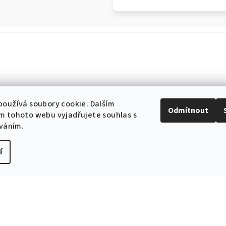
EXPEDICE ZB
Do 24h
oužívá soubory cookie. Dalším
Odmítnout
m tohoto webu vyjadřujete souhlas s
íváním.
Související produkty
í