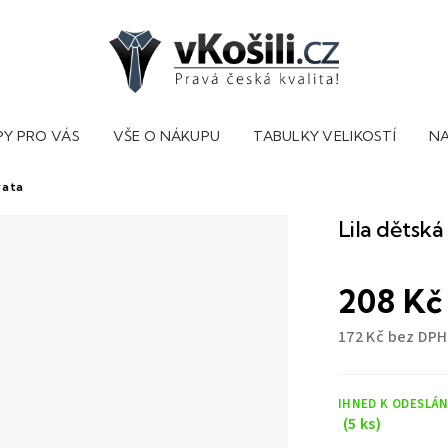
PY PRO VÁS
VŠE O NÁKUPU
TABULKY VELIKOSTÍ
NA
vata
Lila dětská
208 Kč
172 Kč bez DPH
Měrná
cena:
IHNED K ODESLÁN
(5 ks)