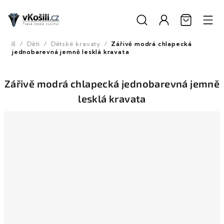
Přejít
na
obsah
/
Děti
/
Dětské kravaty
/
Zářivě modrá chlapecká
Domů
jednobarevná jemně lesklá kravata
Zářivě modrá chlapecká jednobarevná jemně
lesklá kravata