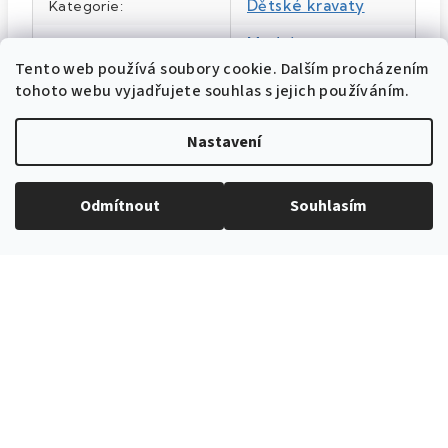
Dětské kravaty
Kategorie
:
Modrá
Barva produktu
:
Tento web používá soubory cookie. Dalším procházením
5587350
Katalogové číslo
:
tohoto webu vyjadřujete souhlas s jejich používáním.
délka 31 cm
Velikost
:
Nastavení
100% polyester
Materiál
:
Modrá
Barva
:
Odmítnout
Souhlasím
Položka byla vyprodána…
EXPEDICE ZBOŽÍ