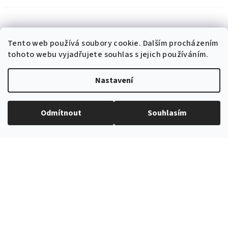
Tento web používá soubory cookie. Dalším procházením
tohoto webu vyjadřujete souhlas s jejich používáním.
EXPEDICE ZBOŽÍ
Do 24h
Nastavení
Odmítnout
Souhlasím
PROVĚŘENÝ ČESKÝ E-SHOP
Více než 10 let na trhu
VŠE SKLADEM
V nabídce přes 3000 produktů