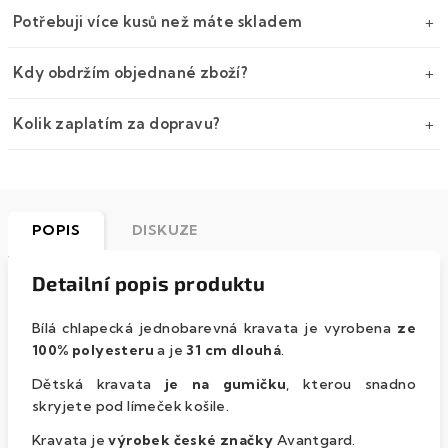
Potřebuji více kusů než máte skladem
Kdy obdržím objednané zboží?
Kolik zaplatím za dopravu?
POPIS
DISKUZE
Detailní popis produktu
Bílá chlapecká jednobarevná kravata je vyrobena
ze
100% polyesteru
a je
31
cm dlouhá
.
Dětská kravata
je na gumičku
, kterou snadno
skryjete pod límeček košile.
Kravata je
výrobek české značky
Avantgard.