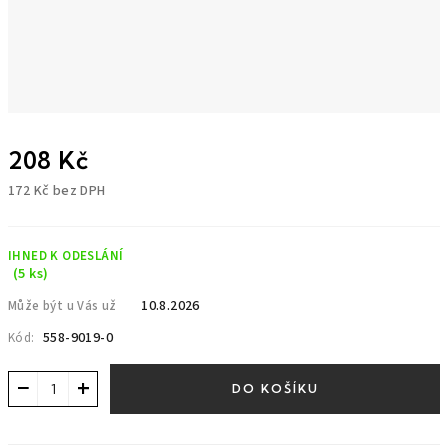
208 Kč
172 Kč bez DPH
Měrná
cena:
IHNED K ODESLÁNÍ
(5 ks)
10.8.2026
Může být u Vás už
558-9019-0
Kód:
−
+
DO KOŠÍKU