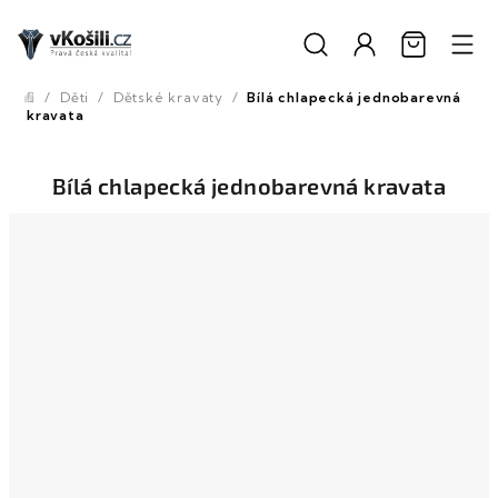
Přejít
na
obsah
/
Děti
/
Dětské kravaty
/
Bílá chlapecká jednobarevná
Domů
kravata
Bílá chlapecká jednobarevná kravata