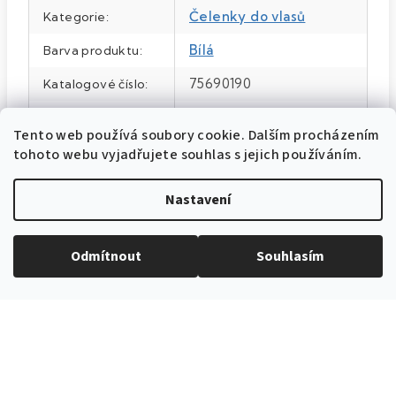
Čelenky do vlasů
Kategorie
:
Bílá
Barva produktu
:
75690190
Katalogové číslo
:
šířka motýlku 7 cm
Velikost
:
Tento web používá soubory cookie. Dalším procházením
Motýlek 100% polyester
Materiál
:
tohoto webu vyjadřujete souhlas s jejich používáním.
Bílá
Barva
:
Nastavení
Odmítnout
Souhlasím
EXPEDICE ZBOŽÍ
Do 24h