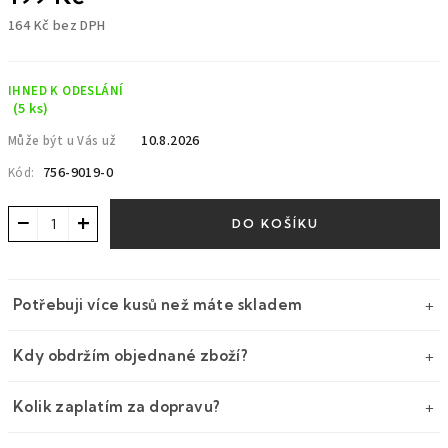
164 Kč bez DPH
Měrná
cena:
IHNED K ODESLÁNÍ
(5 ks)
10.8.2026
Může být u Vás už
756-9019-0
Kód:
−
+
DO KOŠÍKU
Potřebuji více kusů než máte skladem
Kdy obdržím objednané zboží?
Kolik zaplatím za dopravu?