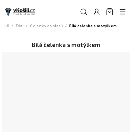
Přejít
na
obsah
/
Děti
/
Čelenky do vlasů
/
Bílá čelenka s motýlkem
Domů
Bílá čelenka s motýlkem