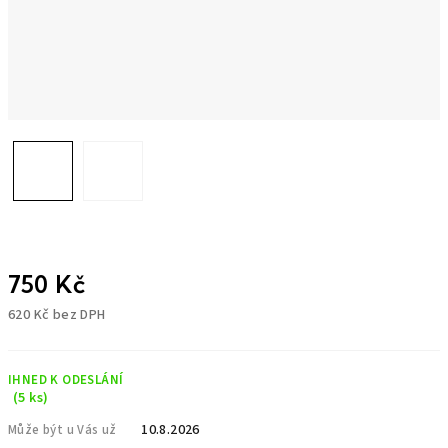
750 Kč
620 Kč bez DPH
Měrná
cena:
IHNED K ODESLÁNÍ
(5 ks)
10.8.2026
Může být u Vás už