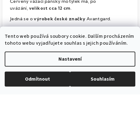
Červený vázací pánský motýlek má, po
uvázání,
velikost cca 12 cm
.
Jedná se o
výrobek české značky
Avantgard.
Motýlek je
vyroben ze 100% polyesteru.
Tento web používá soubory cookie. Dalším procházením
tohoto webu vyjadřujete souhlas s jejich používáním.
Doplňkové parametry
Nastavení
Vázací motýlky
Odmítnout
Souhlasím
Kategorie
:
Červená
Barva produktu
:
578221200
Katalogové číslo
:
uvázaný cca 12 cm
Šířka motýlku
:
uvázaný cca 12 cm
Velikost
:
100% polyester
Materiál
: