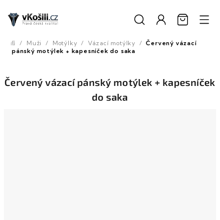
Přejít
na
obsah
/
Muži
/
Motýlky
/
Vázací motýlky
/
Červený vázací
Domů
pánský motýlek + kapesníček do saka
Červený vázací pánský motýlek + kapesníček
do saka