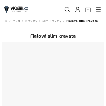
Přejít
na
obsah
/
Muži
/
Kravaty
/
Slim kravaty
/
Fialová slim kravata
Domů
Fialová slim kravata