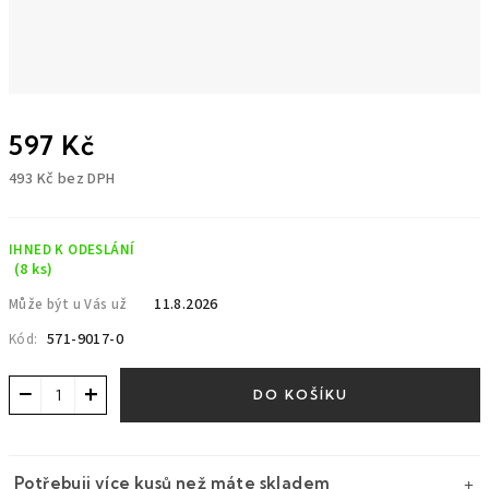
597 Kč
493 Kč bez DPH
Měrná
cena:
IHNED K ODESLÁNÍ
(8 ks)
11.8.2026
Může být u Vás už
571-9017-0
Kód:
−
+
DO KOŠÍKU
Potřebuji více kusů než máte skladem