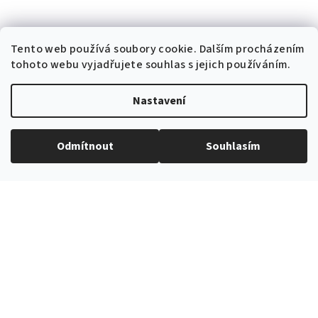
Tento web používá soubory cookie. Dalším procházením
tohoto webu vyjadřujete souhlas s jejich používáním.
EXPEDICE ZBOŽÍ
Do 24h
Nastavení
Odmítnout
Souhlasím
PROVĚŘENÝ ČESKÝ E-SHOP
Více než 10 let na trhu
VŠE SKLADEM
V nabídce přes 3000 produktů