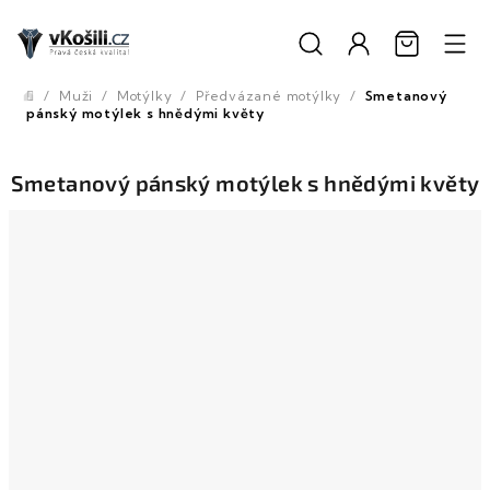
Přejít
na
obsah
/
Muži
/
Motýlky
/
Předvázané motýlky
/
Smetanový
Domů
pánský motýlek s hnědými květy
Smetanový pánský motýlek s hnědými květy