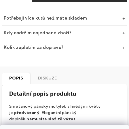
Potřebuji více kusů než máte skladem
Kdy obdržím objednané zboží?
Kolik zaplatím za dopravu?
POPIS
DISKUZE
Detailní popis produktu
Smetanový pánský motýlek s hnědými květy
je
předvázaný.
Elegantní pánský
doplněk
nemusíte složitě vázat
.
Motýlek ke krku
uchytíte pomocí pásku
, jehož
délku