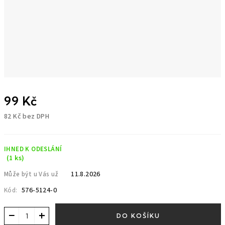
99 Kč
82 Kč bez DPH
Měrná
cena:
IHNED K ODESLÁNÍ
(1 ks)
11.8.2026
Může být u Vás už
576-5124-0
Kód:
−
+
DO KOŠÍKU