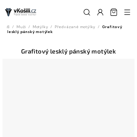
Přejít
na
obsah
/
Muži
/
Motýlky
/
Předvázané motýlky
/
Grafitový
Domů
lesklý pánský motýlek
Grafitový lesklý pánský motýlek