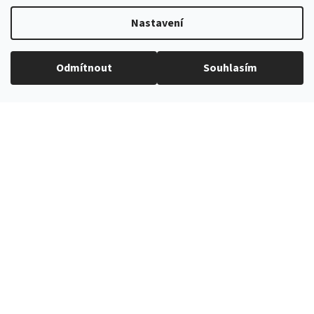
Velikost
motýlku je
12,5 cm
.
Nastavení
Jedná se o výrobek
české značky Avantgard
.
Motýlek je
vyroben ze 100% polyesteru
.
Odmítnout
Souhlasím
Doplňkové parametry
Předvázané motýlky
Kategorie
:
Šedá
Barva produktu
:
5537360
Katalogové číslo
:
12 cm
Šířka motýlku
:
12 cm
Velikost
: