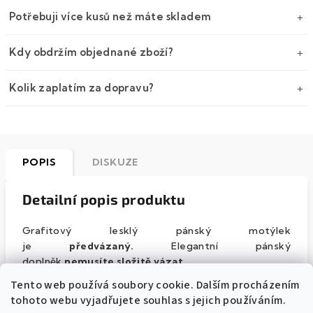
Potřebuji více kusů než máte skladem
Kdy obdržím objednané zboží?
Kolik zaplatím za dopravu?
POPIS
DISKUZE
Detailní popis produktu
Grafitový lesklý pánský motýlek
je
předvázaný.
Elegantní pánský
doplněk
nemusíte složitě vázat
.
Tento web používá soubory cookie. Dalším procházením
Motýlek ke krku
uchytíte pomocí pásku
, jehož
délku
tohoto webu vyjadřujete souhlas s jejich používáním.
je možné regulovat
.