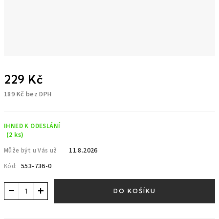
229 Kč
189 Kč bez DPH
Měrná
cena:
IHNED K ODESLÁNÍ
(2 ks)
11.8.2026
Může být u Vás už
553-736-0
Kód:
−
+
DO KOŠÍKU