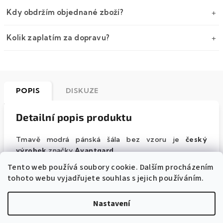
Kdy obdržím objednané zboží?
Kolik zaplatím za dopravu?
POPIS
DISKUZE
Detailní popis produktu
Tmavě modrá pánská šála bez vzoru je
český
výrobek
značky
Avantgard
.
Tento web používá soubory cookie. Dalším procházením
Šála je
příjemná na dotek
a plní nejen estetickou
tohoto webu vyjadřujete souhlas s jejich používáním.
funkci, kdy oživí váš celkový vzhled, ale také
krásně
hřeje
.
Nastavení
Rozměry šály jsou
175x32 cm
.
Šála je vyrobena
ze 100% viskózy.