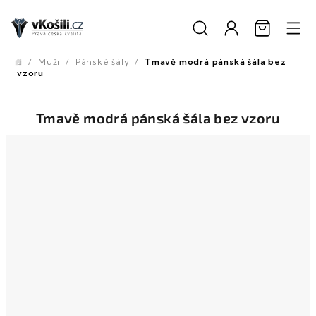
Přejít
na
obsah
/
Muži
/
Pánské šály
/
Tmavě modrá pánská šála bez
Domů
vzoru
Tmavě modrá pánská šála bez vzoru