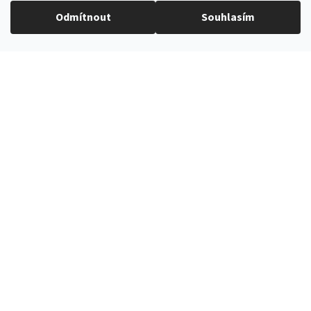
Odmítnout
Souhlasím
Doplňkové parametry
Pánské šály
Kategorie
:
Modrá
Barva produktu
:
957014920
Katalogové číslo
:
180x30 cm
Velikost
:
100% viskóza
Materiál
:
Modrá
Barva
: