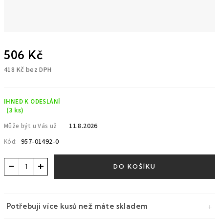
506 Kč
418 Kč bez DPH
Měrná
cena:
IHNED K ODESLÁNÍ
(3 ks)
11.8.2026
Může být u Vás už
957-01492-0
Kód:
−
+
DO KOŠÍKU
Potřebuji více kusů než máte skladem