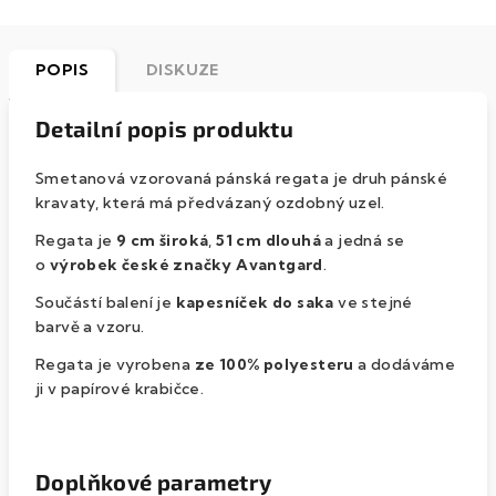
POPIS
DISKUZE
Detailní popis produktu
Smetanová vzorovaná pánská regata je druh pánské
kravaty, která má předvázaný ozdobný uzel.
Regata je
9 cm
široká
,
51 cm dlouhá
a jedná se
o
výrobek české značky Avantgard
.
Součástí balení je
kapesníček do saka
ve stejné
barvě a vzoru.
Regata je vyrobena
ze 100% polyesteru
a dodáváme
ji v papírové krabičce.
Doplňkové parametry