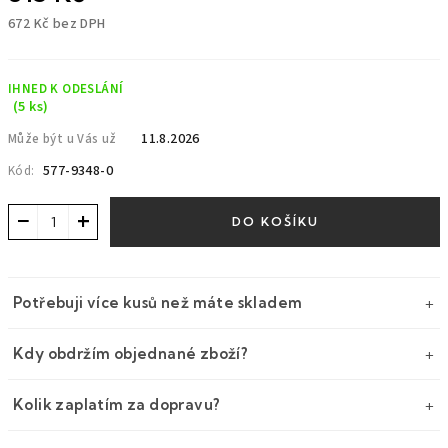
672 Kč bez DPH
Měrná
cena:
IHNED K ODESLÁNÍ
(5 ks)
11.8.2026
Může být u Vás už
577-9348-0
Kód:
−
+
DO KOŠÍKU
Potřebuji více kusů než máte skladem
Kdy obdržím objednané zboží?
Kolik zaplatím za dopravu?