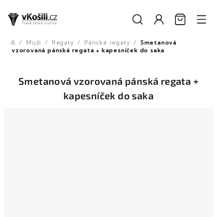
Přejít
na
obsah
/
Muži
/
Regaty
/
Pánské regaty
/
Smetanová
Domů
vzorovaná pánská regata + kapesníček do saka
Smetanová vzorovaná pánská regata +
kapesníček do saka