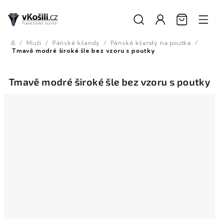
Přejít
na
obsah
/
Muži
/
Pánské kšandy
/
Pánské kšandy na poutka
/
Domů
Tmavě modré široké šle bez vzoru s poutky
Tmavě modré široké šle bez vzoru s poutky