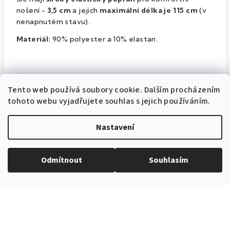
nošení -
3,5 cm
a jejich
maximální délka je 115 cm
(v
nenapnutém stavu).
Materiál:
90% polyester a 10% elastan.
Tento web používá soubory cookie. Dalším procházením
Doplňkové parametry
tohoto webu vyjadřujete souhlas s jejich používáním.
Nastavení
Pánské kšandy na poutka
Kategorie
:
Barva
Odmítnout
Souhlasím
Modrá
produktu
:
Katalogové
87431630
číslo
:
3,5 cm
Šířka
: