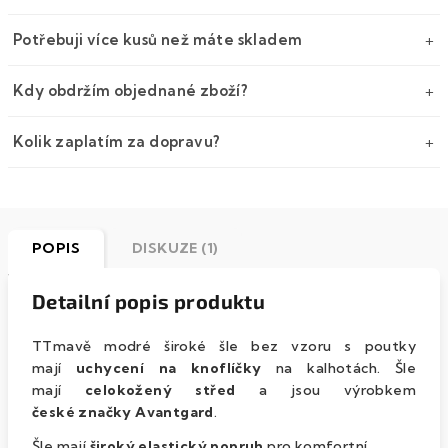
Potřebuji více kusů než máte skladem
Kdy obdržím objednané zboží?
Kolik zaplatím za dopravu?
POPIS
DISKUZE (1)
Detailní popis produktu
TTmavě modré široké šle bez vzoru s poutky
mají
uchycení na knoflíčky
na kalhotách. Šle
mají
celokožený střed
a jsou výrobkem
české značky Avantgard
.
Šle mají
široký elastický popruh
pro komfortní