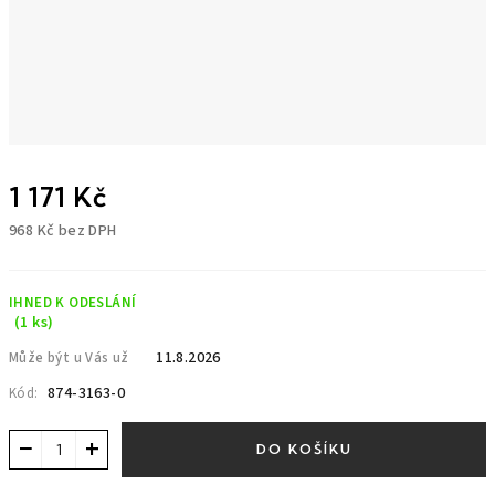
1 171 Kč
968 Kč bez DPH
Měrná
cena:
IHNED K ODESLÁNÍ
(1 ks)
11.8.2026
Může být u Vás už
874-3163-0
Kód:
−
+
DO KOŠÍKU