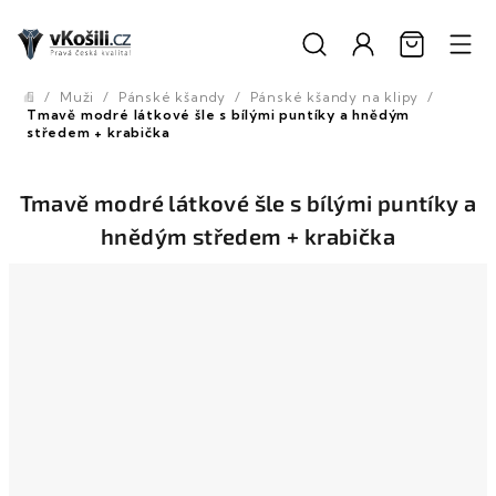
Přejít
na
obsah
/
Muži
/
Pánské kšandy
/
Pánské kšandy na klipy
/
Domů
Tmavě modré látkové šle s bílými puntíky a hnědým
středem + krabička
Tmavě modré látkové šle s bílými puntíky a
hnědým středem + krabička