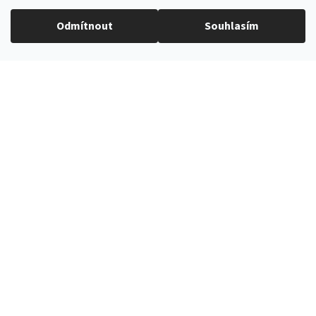
Katalogové
8781978630
Odmítnout
Souhlasím
číslo
:
3,5 cm
Šířka
:
uni velikost, šíře 35 mm
Velikost
:
100% polyester + 80 %
Materiál
:
polyester, 10 % polyamid, 10 %
elastan + pravá kůže
Modrá s bílými puntíky, tmavě
Barva
:
hnědá kůže