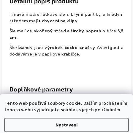
Detailní popis produktu
Tmavě modré látkové šle s bílými puntíky a hnědým
středem mají
uchycení na klipy
.
Šle mají
celokožený střed
a
široký popruh
o šířce
3,5
cm
.
Šle/kšandy jsou
výrobek české značky
Avantgard a
dodáváme je v papírové krabičce.
Doplňkové parametry
Tento web používá soubory cookie. Dalším procházením
tohoto webu vyjadřujete souhlas s jejich používáním.
Pánské kšandy na klipy
Kategorie
:
Barva
Nastavení
Modrá
produktu
: