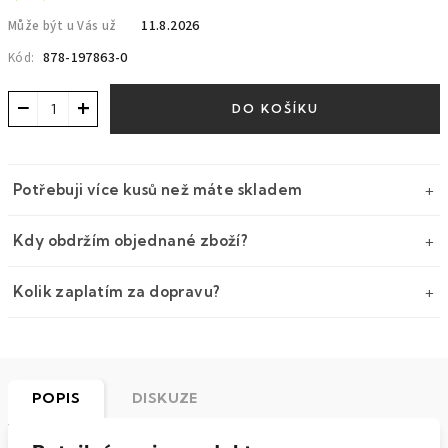
11.8.2026
Může být u Vás už
878-197863-0
Kód:
−
+
DO KOŠÍKU
Potřebuji více kusů než máte skladem
Kdy obdržím objednané zboží?
Kolik zaplatím za dopravu?
POPIS
DISKUZE