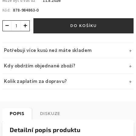
11.8.2026
Může být u Vás už
878-984863-0
Kód:
−
+
DO KOŠÍKU
Potřebuji více kusů než máte skladem
Kdy obdržím objednané zboží?
Kolik zaplatím za dopravu?
POPIS
DISKUZE
Detailní popis produktu