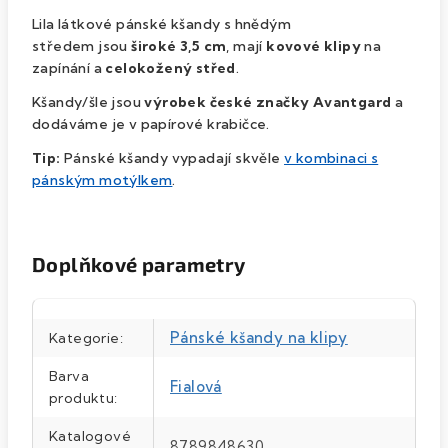
Lila látkové pánské kšandy s hnědým
středem jsou
široké 3,5 cm
, mají
kovové klipy
na
zapínání a
celokožený střed
.
Kšandy/šle jsou
výrobek české značky Avantgard
a
dodáváme je v papírové krabičce.
Tip:
Pánské kšandy vypadají skvěle
v kombinaci s
pánským motýlkem
.
Doplňkové parametry
Pánské kšandy na klipy
Kategorie
:
Barva
Fialová
produktu
:
Katalogové
8789848630