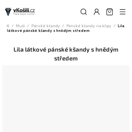
Přejít
na
obsah
/
Muži
/
Pánské kšandy
/
Pánské kšandy na klipy
/
Lila
Domů
látkové pánské kšandy s hnědým středem
Lila látkové pánské kšandy s hnědým
středem