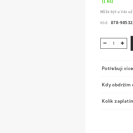
(1 ks)
Může být u Vás už
878-98532
Kód:
−
+
Potřebuji víc
Kdy obdržím 
Kolik zaplatí