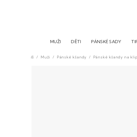
Přejít
na
obsah
MUŽI
DĚTI
PÁNSKÉ SADY
TI
/
Muži
/
Pánské kšandy
/
Pánské kšandy na kli
Domů