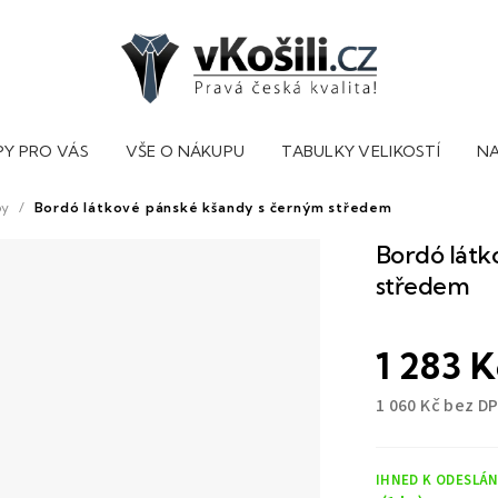
PY PRO VÁS
VŠE O NÁKUPU
TABULKY VELIKOSTÍ
NA
py
/
Bordó látkové pánské kšandy s černým středem
Bordó látk
středem
1 283 
1 060 Kč bez D
Měrná
cena:
IHNED K ODESLÁN