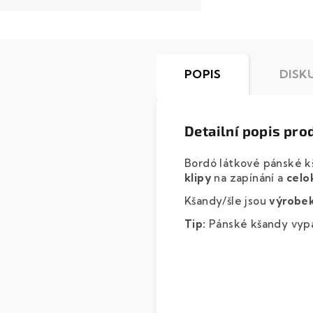
POPIS
DISK
Detailní popis pro
Bordó látkové pánské k
klipy
na zapínání a
celo
Kšandy/šle jsou
výrobek
Tip:
Pánské kšandy vypa