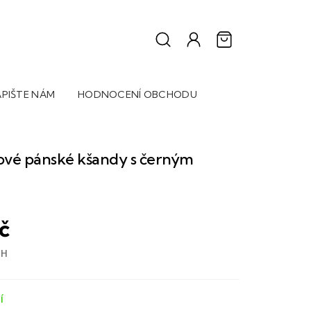
PIŠTE NÁM
HODNOCENÍ OBCHODU
ové pánské kšandy s černým
Kč
PH
Í