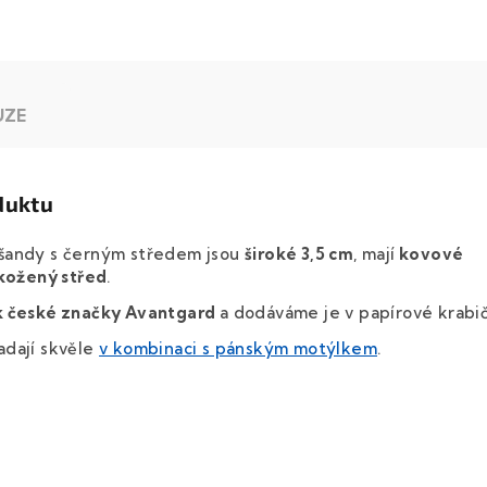
UZE
duktu
šandy s černým středem jsou
široké 3,5 cm
, mají
kovové
kožený střed
.
 české značky Avantgard
a dodáváme je v papírové krabi
dají skvěle
v kombinaci s pánským motýlkem
.