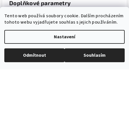
Doplňkové parametry
Tento web používá soubory cookie. Dalším procházením
tohoto webu vyjadřujete souhlas s jejich používáním.
Pánské kšandy na klipy
Kategorie
:
Barva
Nastavení
Bílá
produktu
:
Katalogové
Odmítnout
Souhlasím
8671120
číslo
:
2,5 cm
Šířka
:
uni velikost, šíře 25 mm
Velikost
:
76 % polyester, 24 % elastan +
Materiál
:
pravá kůže
Bílá, béžová kůže
Barva
: