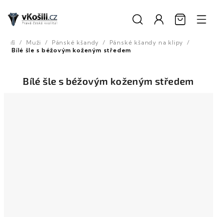
Přejít
na
obsah
/
Muži
/
Pánské kšandy
/
Pánské kšandy na klipy
/
Domů
Bílé šle s béžovým koženým středem
Bílé šle s béžovým koženým středem