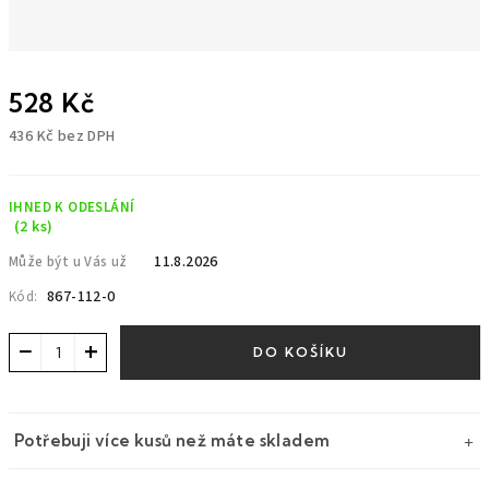
528 Kč
436 Kč bez DPH
Měrná
cena:
IHNED K ODESLÁNÍ
(2 ks)
11.8.2026
Může být u Vás už
867-112-0
Kód:
−
+
DO KOŠÍKU
Potřebuji více kusů než máte skladem