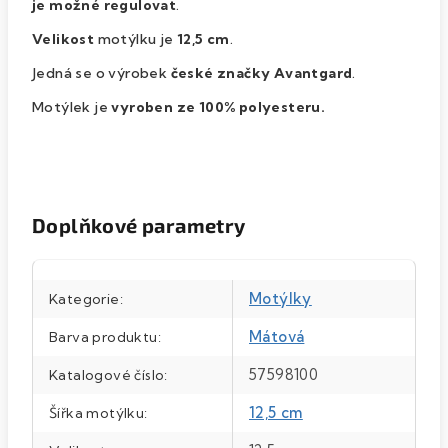
je možné regulovat
.
Velikost
motýlku je
12,5 cm
.
Jedná se o výrobek
české značky Avantgard
.
Motýlek je
vyroben ze 100% polyesteru.
Doplňkové parametry
Motýlky
Kategorie
:
Mátová
Barva produktu
:
57598100
Katalogové číslo
:
12,5 cm
Šířka motýlku
: