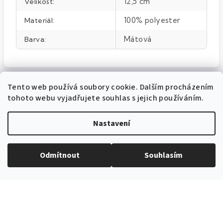
12,5 cm
Velikost
:
100% polyester
Materiál
:
Mátová
Barva
:
Tento web používá soubory cookie. Dalším procházením
tohoto webu vyjadřujete souhlas s jejich používáním.
Nastavení
EXPEDICE ZBOŽÍ
Do 24h
Odmítnout
Souhlasím
PROVĚŘENÝ ČESKÝ E-SHOP
Více než 10 let na trhu