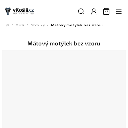
Přejít
na
obsah
/
Muži
/
Motýlky
/
Mátový motýlek bez vzoru
Domů
Mátový motýlek bez vzoru