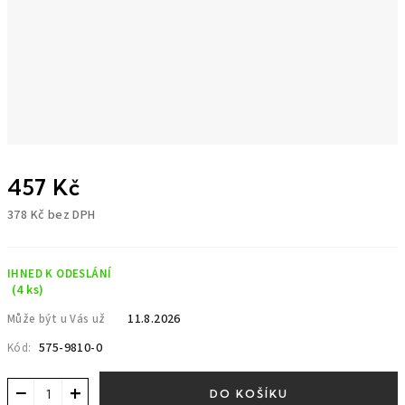
457 Kč
378 Kč bez DPH
Měrná
cena:
IHNED K ODESLÁNÍ
(4 ks)
11.8.2026
Může být u Vás už
575-9810-0
Kód:
−
+
DO KOŠÍKU