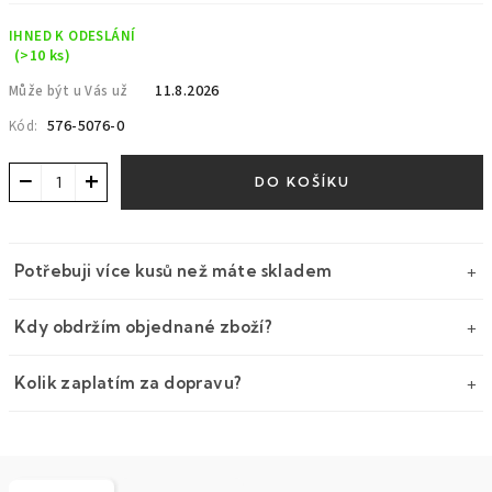
cena:
IHNED K ODESLÁNÍ
(>10 ks)
11.8.2026
Může být u Vás už
576-5076-0
Kód:
−
+
DO KOŠÍKU
Potřebuji více kusů než máte skladem
Kdy obdržím objednané zboží?
Kolik zaplatím za dopravu?