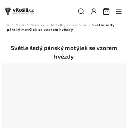
Přejít
na
obsah
/
Muži
/
Motýlky
/
Motýlky se vzorem
/
Světle šedý
Domů
pánský motýlek se vzorem hvězdy
Světle šedý pánský motýlek se vzorem
hvězdy