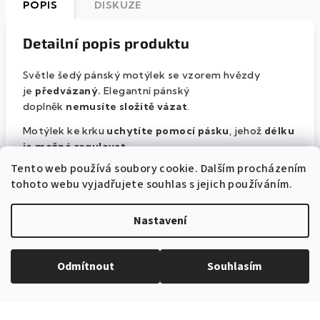
POPIS
DISKUZE
Detailní popis produktu
Světle šedý pánský motýlek se vzorem hvězdy
je
předvázaný.
Elegantní pánský
doplněk
nemusíte složitě vázat
.
Motýlek ke krku
uchytíte pomocí pásku
, jehož
délku
je možné regulovat
.
Tento web používá soubory cookie. Dalším procházením
Velikost
motýlku je
10 cm
.
tohoto webu vyjadřujete souhlas s jejich používáním.
Jedná se o výrobek
české značky Avantgard
.
Nastavení
Motýlek je
vyroben ze 100% bavlny
.
Bavlna má úpravu
Easy Care
, která
zajišťuje
snadnější údržbu
motýlka a jeho pohodlné nošení.
Odmítnout
Souhlasím
Mohlo by vás zajímat: