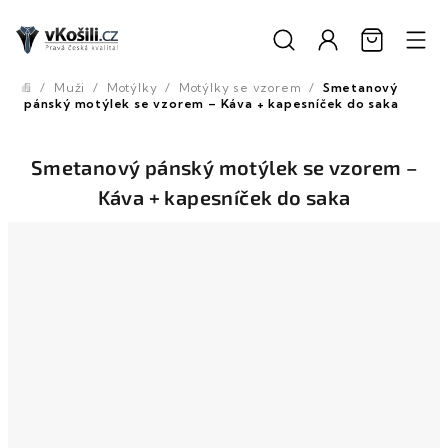
Přejít
na
obsah
/
Muži
/
Motýlky
/
Motýlky se vzorem
/
Smetanový
Domů
pánský motýlek se vzorem – Káva + kapesníček do saka
Smetanový pánský motýlek se vzorem –
Káva + kapesníček do saka