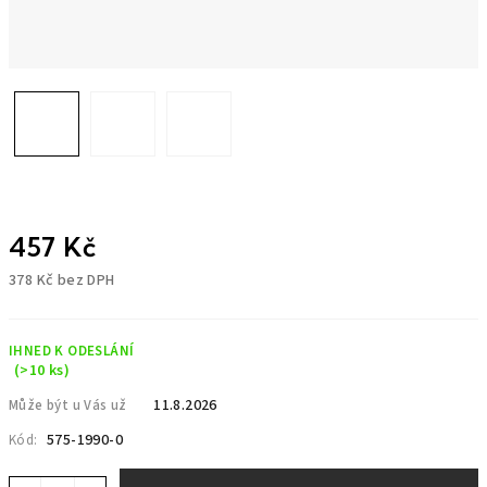
457 Kč
378 Kč bez DPH
Měrná
cena:
IHNED K ODESLÁNÍ
(>10 ks)
11.8.2026
Může být u Vás už
575-1990-0
Kód: