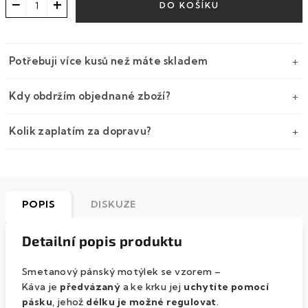
−
+
DO KOŠÍKU
Potřebuji více kusů než máte skladem
Kdy obdržím objednané zboží?
Kolik zaplatím za dopravu?
POPIS
DISKUZE
Detailní popis produktu
Smetanový pánský motýlek se vzorem –
Káva je
předvázaný
a ke krku jej
uchytíte pomocí
pásku
, jehož
délku je možné regulovat
.