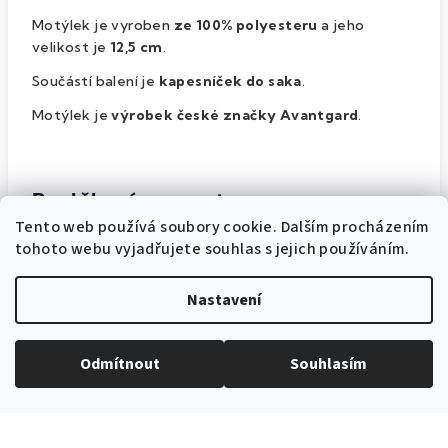
Motýlek je vyroben
ze 100% polyesteru
a jeho
velikost je
12,5 cm
.
Součástí balení je
kapesníček do saka
.
Motýlek je
výrobek české značky Avantgard
.
Doplňkové parametry
Tento web používá soubory cookie. Dalším procházením
tohoto webu vyjadřujete souhlas s jejich používáním.
Motýlky se vzorem
Kategorie
:
Nastavení
Smetanová
Barva produktu
:
57519900
Katalogové číslo
:
Odmítnout
Souhlasím
12,5 cm
Šířka motýlku
:
12,5 cm
Velikost
: