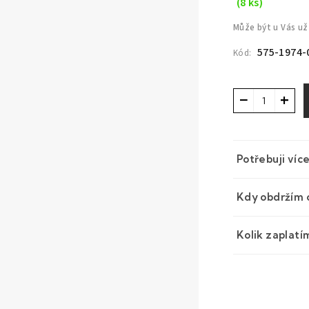
(8 ks)
Může být u Vás už
575-1974-
Kód:
−
+
Potřebuji víc
Kdy obdržím 
Kolik zaplatí