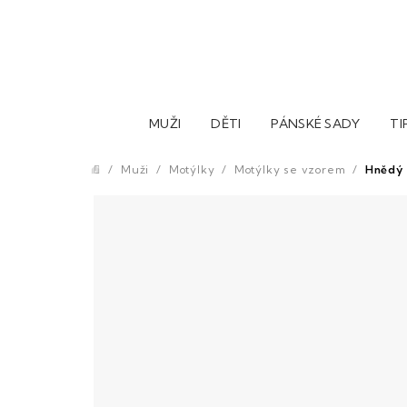
Přejít
na
obsah
MUŽI
DĚTI
PÁNSKÉ SADY
TI
/
Muži
/
Motýlky
/
Motýlky se vzorem
/
Hnědý 
Domů