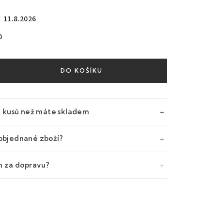
11.8.2026
0
DO KOŠÍKU
e kusů než máte skladem
objednané zboží?
m za dopravu?