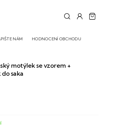
PIŠTE NÁM
HODNOCENÍ OBCHODU
ský motýlek se vzorem +
 do saka
Í