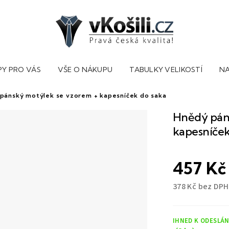
PY PRO VÁS
VŠE O NÁKUPU
TABULKY VELIKOSTÍ
NA
pánský motýlek se vzorem + kapesníček do saka
Hnědý pán
kapesníček
457 Kč
378 Kč bez DPH
Měrná
cena:
IHNED K ODESLÁN