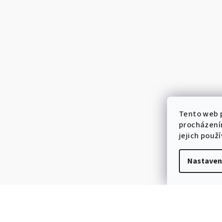
Tento web p
procházení
jejich použ
Nastaven