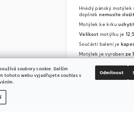
Hnědý pánský motýlek 
doplněk
nemusíte složi
Motýlek ke krku
uchytí
Velikost
motýlku je
12,
Součástí balení je
kapes
Motýlek je vyroben
ze 
dodáváme jej v papírové
oužívá soubory cookie. Dalším
Odmítnout
m tohoto webu vyjadřujete souhlas s
íváním.
í