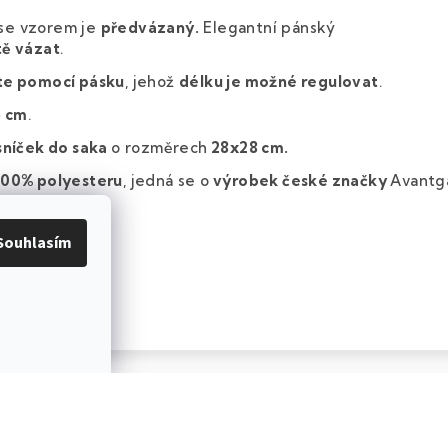
se vzorem je
předvázaný.
Elegantní pánský
tě vázat
.
te pomocí pásku
, jehož
délku je možné regulovat
.
5 cm
.
níček do saka
o rozměrech
28x28 cm.
100% polyesteru
, jedná se o
výrobek české značky
Avantg
 krabičce.
Souhlasím