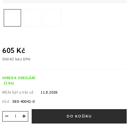
605 Kč
500 Kč bez DPH
Měrná
cena:
IHNED K ODESLÁNÍ
(2 ks)
11.8.2026
Může být u Vás už
580-40042-0
Kód:
−
+
DO KOŠÍKU