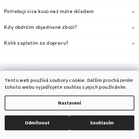
Potřebuji více kusů než máte skladem
Kdy obdržím objednané zboží?
Kolik zaplatím za dopravu?
POPIS
DISKUZE
Tento web používá soubory cookie. Dalším procházením
tohoto webu vyjadřujete souhlas s jejich používáním.
Detailní popis produktu
Nastavení
Stříbrné manžetové knoflíčky - podkova je
výrobek české firmy Avantgard.
Odmítnout
Souhlasím
Doplňkové parametry