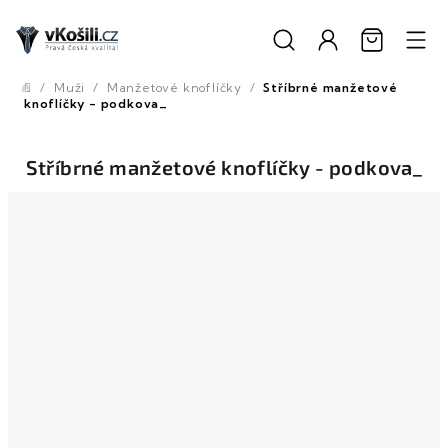
Přejít
na
obsah
/
Muži
/
Manžetové knoflíčky
/
Stříbrné manžetové
Domů
knoflíčky - podkova_
Stříbrné manžetové knoflíčky - podkova_