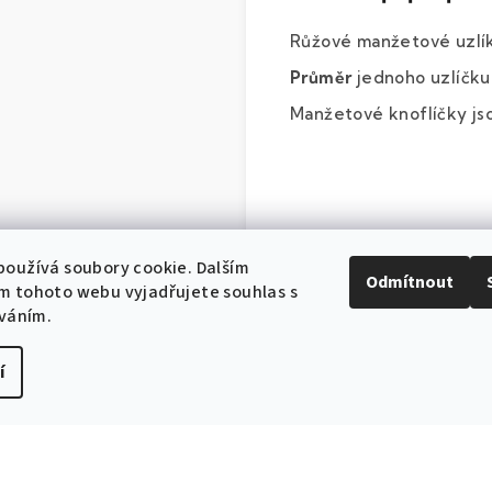
Růžové manžetové uzlík
Průměr
jednoho uzlíčku
Manžetové knoflíčky j
oužívá soubory cookie. Dalším
Odmítnout
m tohoto webu vyjadřujete souhlas s
íváním.
í