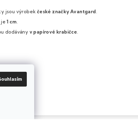
y jsou výrobek
české značky Avantgard
.
 je
1 cm
.
sou dodávány
v papírové krabičce
.
Souhlasím