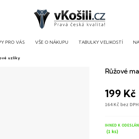
PY PRO VÁS
VŠE O NÁKUPU
TABULKY VELIKOSTÍ
NA
vé uzlíky
Růžové ma
199 Kč
164 Kč bez DPH
Měrná
cena:
IHNED K ODESLÁN
(1 ks)