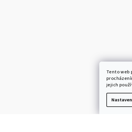
Tento web p
procházení
jejich použ
Nastaven