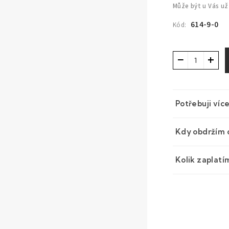
Může být u Vás už
614-9-0
Kód:
−
+
Potřebuji víc
Kdy obdržím 
Kolik zaplatí