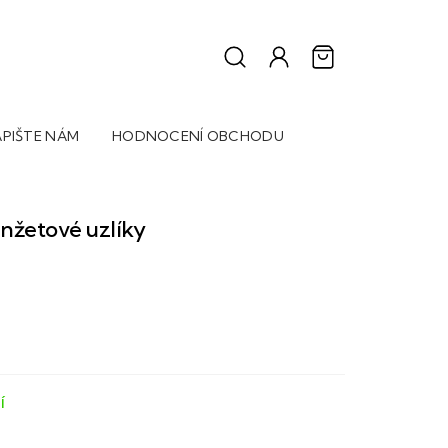
PIŠTE NÁM
HODNOCENÍ OBCHODU
nžetové uzlíky
Í