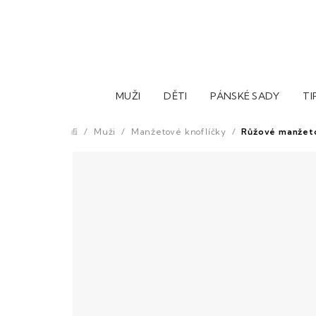
Přejít
na
obsah
MUŽI
DĚTI
PÁNSKÉ SADY
TI
/
Muži
/
Manžetové knoflíčky
/
Růžové manžeto
Domů